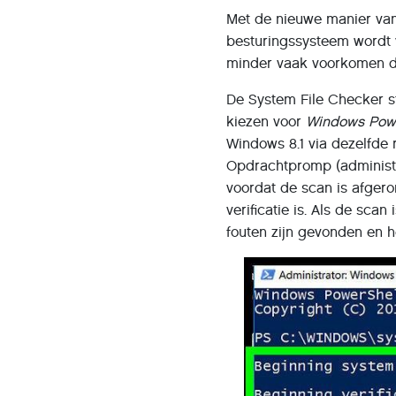
Met de nieuwe manier van
besturingssysteem wordt 
minder vaak voorkomen da
De System File Checker s
kiezen voor
Windows Powe
Windows 8.1 via dezelfde 
Opdrachtpromp (administra
voordat de scan is afger
verificatie is. Als de sca
fouten zijn gevonden en he