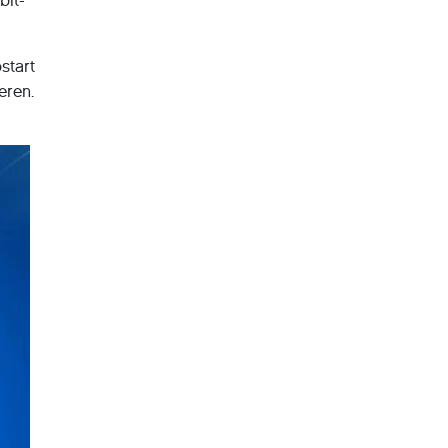
bit-
start
eren.