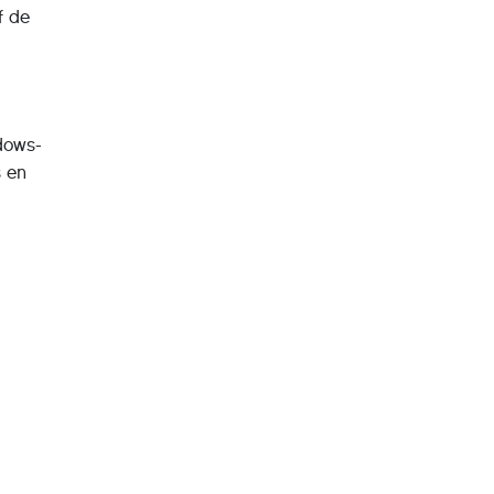
f de
ndows-
s en