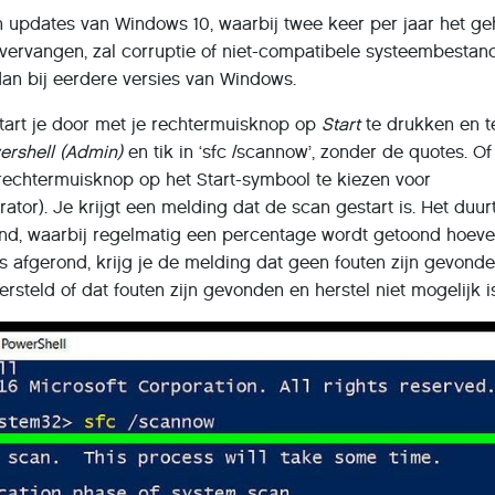
 updates van Windows 10, waarbij twee keer per jaar het ge
vervangen, zal corruptie of niet-compatibele systeembestan
n bij eerdere versies van Windows.
tart je door met je rechtermuisknop op
Start
te drukken en t
rshell (Admin)
en tik in ‘sfc /scannow’, zonder de quotes. Of
rechtermuisknop op het Start-symbool te kiezen voor
tor). Je krijgt een melding dat de scan gestart is. Het duur
ond, waarbij regelmatig een percentage wordt getoond hoeve
n is afgerond, krijg je de melding dat geen fouten zijn gevonde
rsteld of dat fouten zijn gevonden en herstel niet mogelijk i