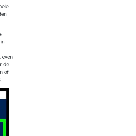
hele
den
e
 in
t even
r de
n of
s.