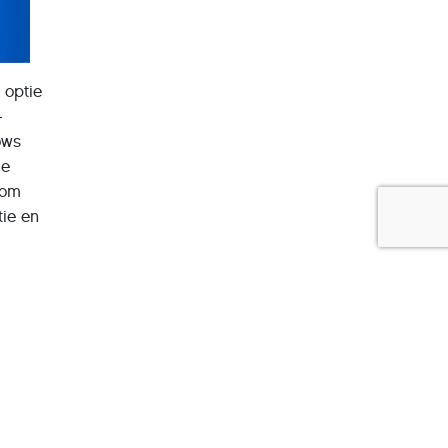
 optie
-
ows
de
 om
ie en