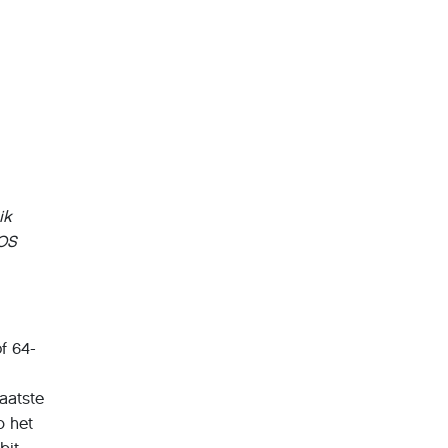
ik
DOS
of 64-
aatste
p het