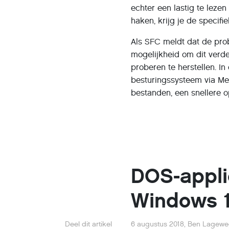
echter een lastig te lezen
haken, krijg je de specifi
Als SFC meldt dat de pro
mogelijkheid om dit ver
proberen te herstellen. In
besturingssysteem via Me
bestanden, een snellere op
DOS-appli
Windows 
Deel dit artikel
6 augustus 2018
,
Ben Lagew