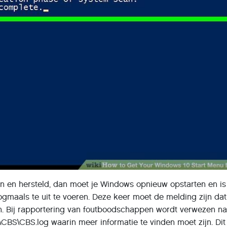
en en hersteld, dan moet je Windows opnieuw opstarten en is
gmaals te uit te voeren. Deze keer moet de melding zijn dat
n. Bij rapportering van foutboodschappen wordt verwezen na
BS\CBS.log waarin meer informatie te vinden moet zijn. Dit 