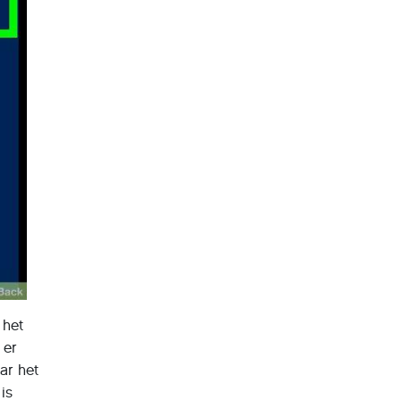
 het
 er
ar het
is