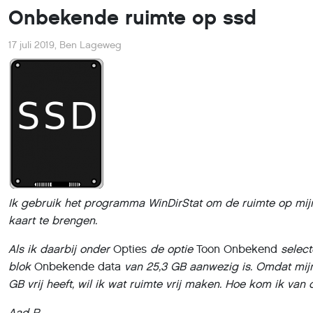
Onbekende ruimte op ssd
17 juli 2019
,
Ben Lageweg
Ik gebruik het programma WinDirStat om de ruimte op mij
kaart te brengen.
Als ik daarbij onder
Opties
de optie
Toon Onbekend
selecte
blok
Onbekende data
van 25,3 GB aanwezig is. Omdat mijn
GB vrij heeft, wil ik wat ruimte vrij maken. Hoe kom ik van
Aad R.