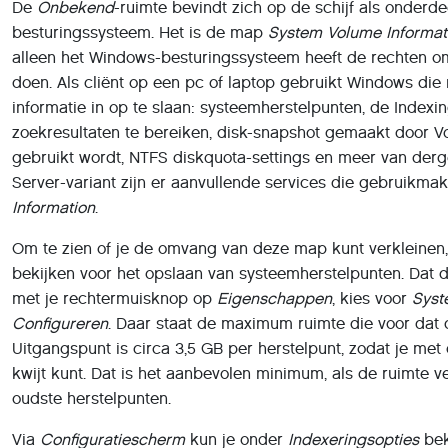
De
Onbekend
-ruimte bevindt zich op de schijf als onderd
besturingssysteem. Het is de map
System Volume Informat
alleen het Windows-besturingssysteem heeft de rechten o
doen. Als cliënt op een pc of laptop gebruikt Windows d
informatie in op te slaan: systeemherstelpunten, de Index
zoekresultaten te bereiken, disk-snapshot gemaakt door 
gebruikt wordt, NTFS diskquota-settings en meer van derg
Server-variant zijn er aanvullende services die gebruikm
Information
.
Om te zien of je de omvang van deze map kunt verkleinen
bekijken voor het opslaan van systeemherstelpunten. Dat d
met je rechtermuisknop op
Eigenschappen
, kies voor
Syst
Configureren
. Daar staat de maximum ruimte die voor dat
Uitgangspunt is circa 3,5 GB per herstelpunt, zodat je me
kwijt kunt. Dat is het aanbevolen minimum, als de ruimte ve
oudste herstelpunten.
Via
Configuratiescherm
kun je onder
Indexeringsopties
be