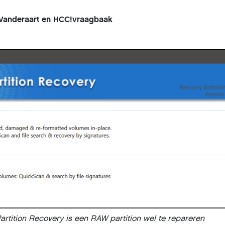
 Vanderaart en HCC!vraagbaak
rtition Recovery is een RAW partition wel te repareren