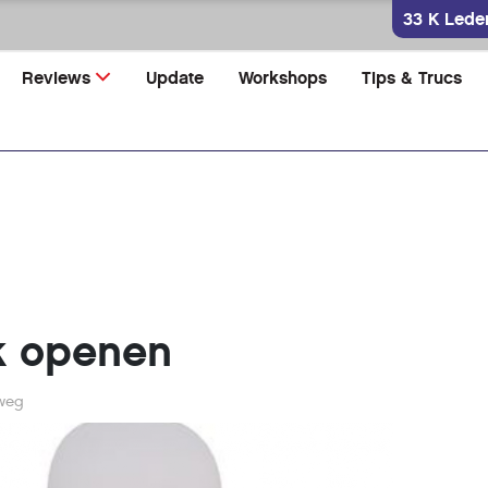
33 K Lede
Reviews
Update
Workshops
Tips & Trucs
k openen
weg