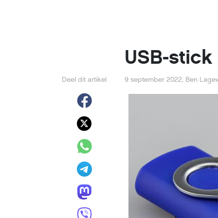
USB-stick 
Deel dit artikel
9 september 2022
,
Ben Lage