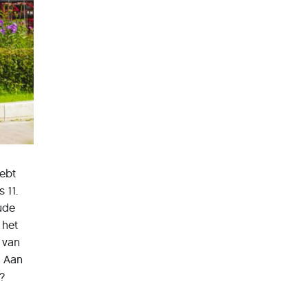
hebt
 11.
ude
 het
 van
. Aan
?