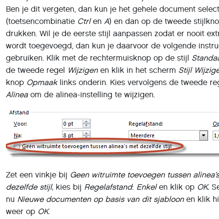
Ben je dit vergeten, dan kun je het gehele document selec
(toetsencombinatie
Ctrl
en
A
) en dan op de tweede stijlkn
drukken. Wil je de eerste stijl aanpassen zodat er nooit ext
wordt toegevoegd, dan kun je daarvoor de volgende instru
gebruiken. Klik met de rechtermuisknop op de stijl
Standa
de tweede regel
Wijzigen
en klik in het scherm
Stijl Wijzig
knop
Opmaak
links onderin. Kies vervolgens de tweede re
Alinea
om de alinea-instelling te wijzigen.
Zet een vinkje bij
Geen witruimte toevoegen tussen alinea’
dezelfde stijl,
kies bij
Regelafstand
:
Enkel
en klik op
OK.
Se
nu
Nieuwe documenten op basis van dit sjabloon
en klik h
weer op
OK
.