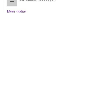
Als eerste selectie moet je daar een back-upstation aan t
stick in een usb-poort of sluit een externe harde schijf met
opslagruimte aan een usb-poort. Klik op
Een station toevo
zoek gaat naar een extern opslagapparaat. Selecteer het (
hebt aangesloten en zet vervolgens
Automatische back-up
betreft dus een back-up van alleen je persoonlijke gebrui
besturingssysteem!