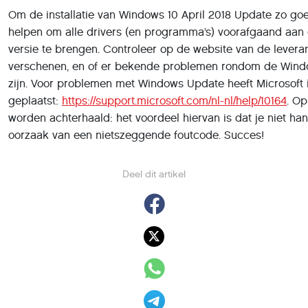
Om de installatie van Windows 10 April 2018 Update zo goe
helpen om alle drivers (en programma’s) voorafgaand aan
versie te brengen. Controleer op de website van de leveran
verschenen, en of er bekende problemen rondom de Wind
zijn. Voor problemen met Windows Update heeft Microsoft i
geplaatst:
https://support.microsoft.com/nl-nl/help/10164
. Op
worden achterhaald: het voordeel hiervan is dat je niet h
oorzaak van een nietszeggende foutcode. Succes!
Deel dit artikel