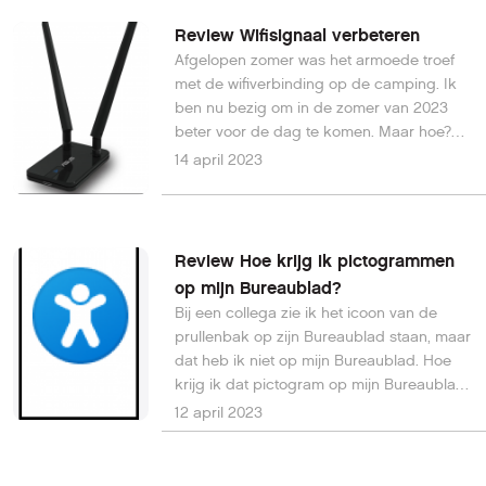
Review Wifisignaal verbeteren
Afgelopen zomer was het armoede troef
met de wifiverbinding op de camping. Ik
ben nu bezig om in de zomer van 2023
beter voor de dag te komen. Maar hoe?
Marco de Z.
14 april 2023
Review Hoe krijg ik pictogrammen
op mijn Bureaublad?
Bij een collega zie ik het icoon van de
prullenbak op zijn Bureaublad staan, maar
dat heb ik niet op mijn Bureaublad. Hoe
krijg ik dat pictogram op mijn Bureaublad
en ook andere pictogrammen? K.B. van M.
12 april 2023