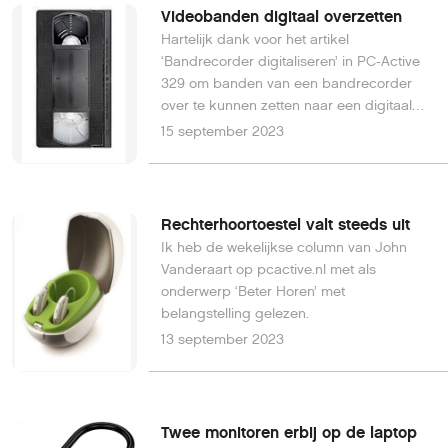
Videobanden digitaal overzetten
Hartelijk dank voor het artikel
‘Bandrecorder digitaliseren’ in PC-Active
329 om banden van een bandrecorder
over te kunnen zetten naar een digitaal
bestand.
15 september 2023
Rechterhoortoestel valt steeds uit
Ik heb de wekelijkse column van John
Vanderaart op pcactive.nl met als
onderwerp ‘Beter Horen’ met
belangstelling gelezen.
13 september 2023
Twee monitoren erbij op de laptop