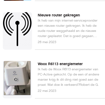
Nieuwe router gekregen
Ik heb van mijn internet-serviceprovider
een nieuwe router gekregen. Ik heb de
oude router weggehaald en de nieuwe
router geplaatst. Dat is goed gegaan.
Maar intussen werken diverse draadloze
26 mei 2023
apparaten niet meer. De helpdesk van de
internet-serviceprovider kan mij niet
verder helpen. Jan G.
Woox R6113 energiemeter
Ik heb de Woox R6113 energiemeter van
PC-Active gekocht. Op de een of andere
manier krijg ik dit ding niet goed aan de
praat. Wat doe ik verkeerd?Robert de G.
22 mei 2023