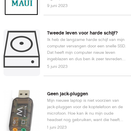
9 juni 2023
Tweede leven voor harde schijf?
Ik heb de langzame harde schijf van mijn
computer vervangen door een snelle SSD.
Dat heeft mijn computer nieuw leven
ingeblazen en dus ben ik zeer tevreden
over deze exercitie. Maar wat ga ik doen
5 juni 2023
met de harde schijf die nu
overschiet? Bert van A.
Geen jack-pluggen
Mijn nieuwe laptop is niet voorzien van
jack-pluggen voor de koptelefoon en de
microfoon. Hoe kan ik nu mijn oude
headset nog gebruiken, want die heeft
jack-pluggen?Hans van het W.
1 juni 2023