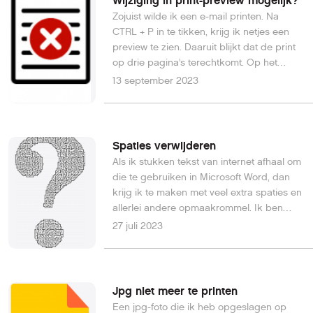
Wijziging in print-preview mogelijk?
Zojuist wilde ik een e-mail printen. Na
CTRL + P in te tikken, krijg ik netjes een
preview te zien. Daaruit blijkt dat de print
op drie pagina’s terechtkomt. Op het
derde blad komen slechts twee regels te
13 september 2023
staan.
Spaties verwijderen
Als ik stukken tekst van internet afhaal om
die te gebruiken in Microsoft Word, dan
krijg ik te maken met veel extra spaties en
allerlei andere opmaakrommel. Ik ben
nogal wat tijd kwijt om dat weer netjes te
27 juli 2023
maken. Kan dat sneller? Els van de K.
Jpg niet meer te printen
Een jpg-foto die ik heb opgeslagen op