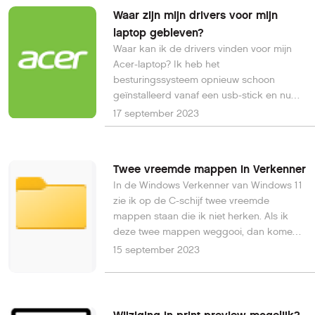
Waar zijn mijn drivers voor mijn
laptop gebleven?
Waar kan ik de drivers vinden voor mijn
Acer-laptop? Ik heb het
besturingssysteem opnieuw schoon
geïnstalleerd vanaf een usb-stick en nu
ontbreken er nogal wat drivers. Cees van
17 september 2023
B.
Twee vreemde mappen in Verkenner
In de Windows Verkenner van Windows 11
zie ik op de C-schijf twee vreemde
mappen staan die ik niet herken. Als ik
deze twee mappen weggooi, dan komen
ze vanzelf weer terug; met een iets andere
15 september 2023
naam weliswaar... De virusscanner trekt
niet aan de bel als ik deze mappen laat
scannen. Camiel M.