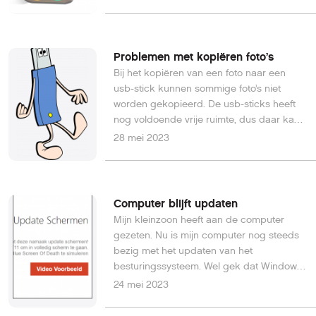
Problemen met kopiëren foto’s
Bij het kopiëren van een foto naar een
usb-stick kunnen sommige foto’s niet
worden gekopieerd. De usb-sticks heeft
nog voldoende vrije ruimte, dus daar kan
het niet aan liggen. Willem van L.
28 mei 2023
Computer blijft updaten
Mijn kleinzoon heeft aan de computer
gezeten. Nu is mijn computer nog steeds
bezig met het updaten van het
besturingssysteem. Wel gek dat Windows
10 wordt geüpdatet, want op de computer
24 mei 2023
is Windows 11 geïnstalleerd. Wat is
wijsheid? Diederik de J.