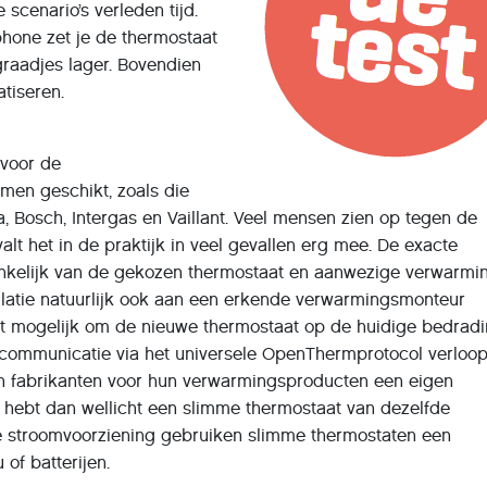
 scenario’s verleden tijd.
hone zet je de thermostaat
 graadjes lager. Bovendien
tiseren.
 voor de
en geschikt, zoals die
 Bosch, Intergas en Vaillant. Veel mensen zien op tegen de
al valt het in de praktijk in veel gevallen erg mee. De exacte
nkelijk van de gekozen thermostaat en aanwezige verwarmin
llatie natuurlijk ook aan een erkende verwarmingsmonteur
het mogelijk om de nieuwe thermostaat op de huidige bedrad
 communicatie via het universele OpenThermprotocol verloopt
n fabrikanten voor hun verwarmingsproducten een eigen
 hebt dan wellicht een slimme thermostaat van dezelfde
de stroomvoorziening gebruiken slimme thermostaten een
of batterijen.