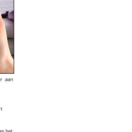
er aan
rt
j
an het