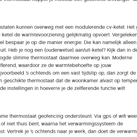
K
mostaten kunnen overweg met een modulerende cv-ketel. Het 
e ketel de warmtevoorziening gelijkmatig opvoert. Vergeleke
el bespaar je op die manier energie. Die kan namelijk alleen
uit. Heb je nog een (ouderwetse) aan/uit-ketel? Kijk dan in d
beoogde slimme thermostaat daarmee overweg kan. Moderne
elflerend, waardoor ze de warmtebehoefte op jouw
ijvoorbeeld ’s ochtends om een vast tijdstip op, dan zorgt de
een geschikte thermostaat dat de woonkamer alvast op tempe
de instellingen in hoeverre je de zelflerende functie wilt
imme thermostaat geofencing ondersteunt. Via gps of wifi wee
 of niet thuis bent, waarna het verwarmingssysteem de
t. Vertrek je ’s ochtends naar je werk, dan doet de verwarm