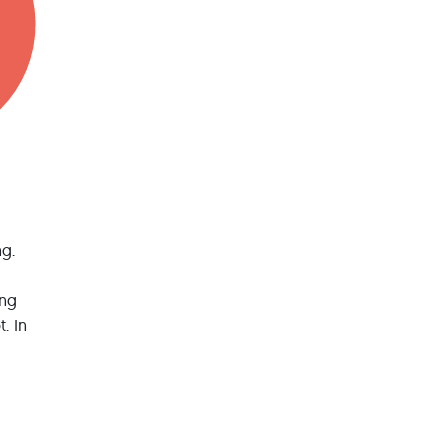
g.
ing
. In