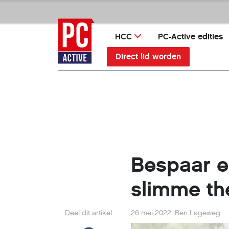
Ga
direct
naar
HCC
PC-Active edities
inhoud
Direct lid worden
Bespaar e
slimme th
Deel dit artikel
26 mei 2022
,
Ben Lageweg