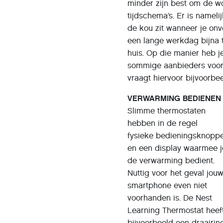
minder zijn best om de w
tijdschema’s. Er is namelij
de kou zit wanneer je onve
een lange werkdag bijna 
huis. Op die manier heb 
sommige aanbieders voor
vraagt hiervoor bijvoorbe
VERWARMING BEDIENE
Slimme thermostaten
hebben in de regel
fysieke bedieningsknopp
en een display waarmee j
de verwarming bedient.
Nuttig voor het geval jou
smartphone even niet
voorhanden is. De Nest
Learning Thermostat heef
bijvoorbeeld een draairin