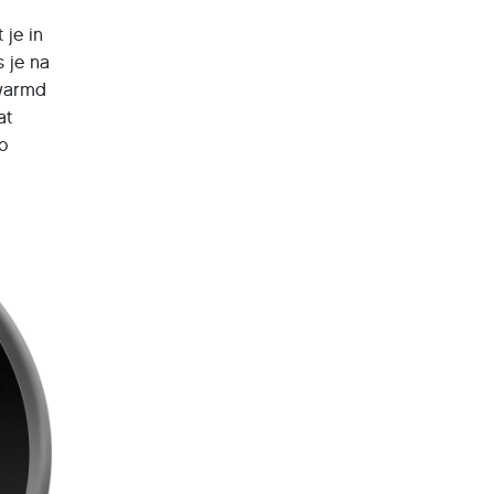
 je in
s je na
rwarmd
at
o