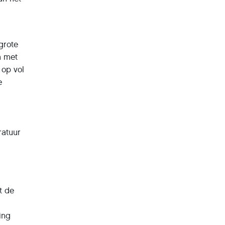
grote
n met
 op vol
e
ratuur
t de
ing