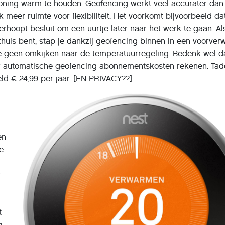
oning warm te houden. Geofencing werkt veel accurater dan
k meer ruimte voor flexibiliteit. Het voorkomt bijvoorbeeld dat
rhoopt besluit om een uurtje later naar het werk te gaan. Al
thuis bent, stap je dankzij geofencing binnen in een voorve
je geen omkijken naar de temperatuurregeling. Bedenk wel d
 automatische geofencing abonnementskosten rekenen. Tad
eld € 24,99 per jaar. [EN PRIVACY??]
N
en
e
w
t
g