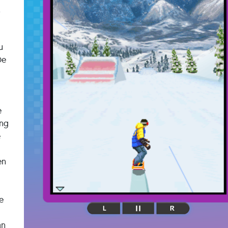
r
u
De
e
ing
e
en
e
an