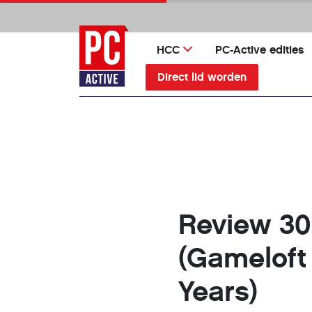
Ga
direct
naar
HCC
PC-Active edities
inhoud
Direct lid worden
Review 30
(Gameloft 
Years)