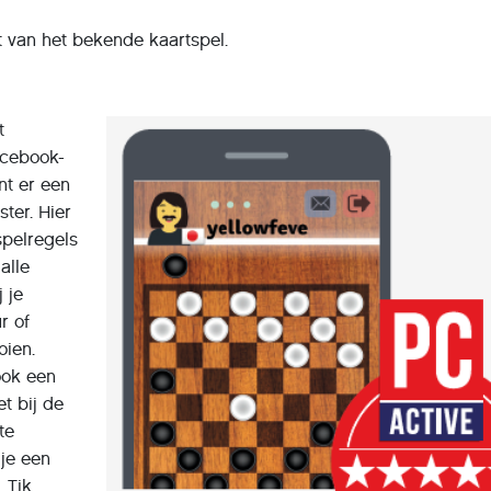
nt van het bekende kaartspel.
t
acebook-
nt er een
ster. Hier
spelregels
alle
j je
r of
oien.
ook een
t bij de
te
 je een
. Tik