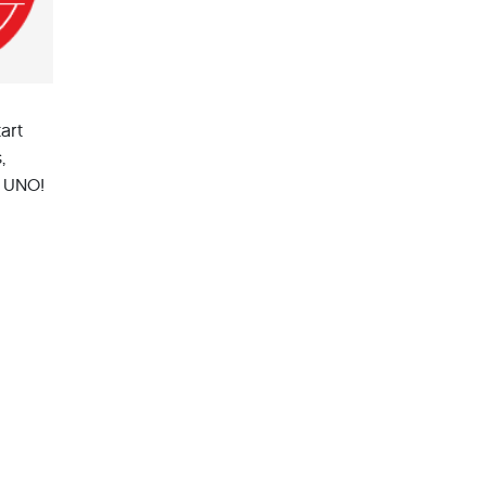
art
,
t UNO!