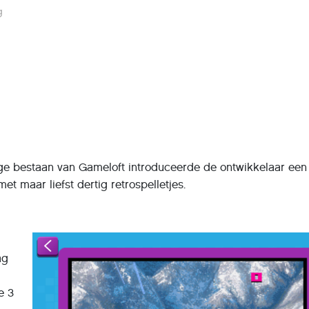
g
rige bestaan van Gameloft introduceerde de ontwikkelaar een
t maar liefst dertig retrospelletjes.
ag
e 3