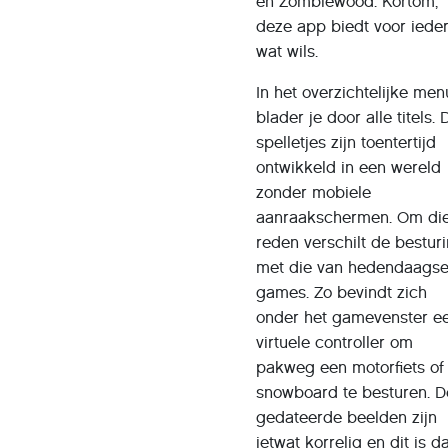
en Zombiewood. Kortom,
deze app biedt voor iede
wat wils.
In het overzichtelijke men
blader je door alle titels. 
spelletjes zijn toentertijd
ontwikkeld in een wereld
zonder mobiele
aanraakschermen. Om di
reden verschilt de bestur
met die van hedendaags
games. Zo bevindt zich
onder het gamevenster e
virtuele controller om
pakweg een motorfiets of
snowboard te besturen. D
gedateerde beelden zijn
ietwat korrelig en dit is d