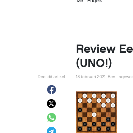
Taal: Engels
Review Ee
(UNO!)
Deel dit artikel
18 februari 2021
,
Ben Lagewe