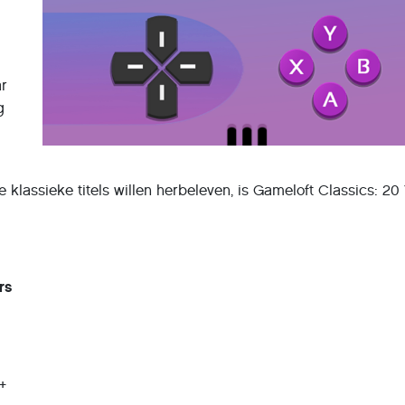
ar
g
klassieke titels willen herbeleven, is Gameloft Classics: 20
rs
+