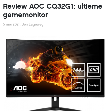
Review AOC CQ32G1: ultieme
gamemonitor
5 mei 2021
,
Ben Lageweg