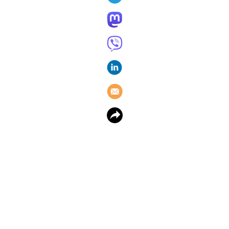
Review Apple AirTag: nooit
meer kostbare spullen kwijt?