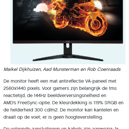
Maikel Dijkhuizen, Aad Munsterman en Rob Coenraads
De monitor heeft een mat antireflectie VA-paneel met
2560x1440 pixels. Voor gamers zijn belangrijk de 1ms
reactietijd, de 144Hz beeldverversingsnelheid en
AMD’s FreeSync-optie. De kleurdekking is 119% SRGB en
de helderheid 300 cd/m2. De monitor kan kantelen en
draait op de voet; er is geen hoogteverstelling.
De volgende aansluitingen en kabels zijn aanwezig: 1x