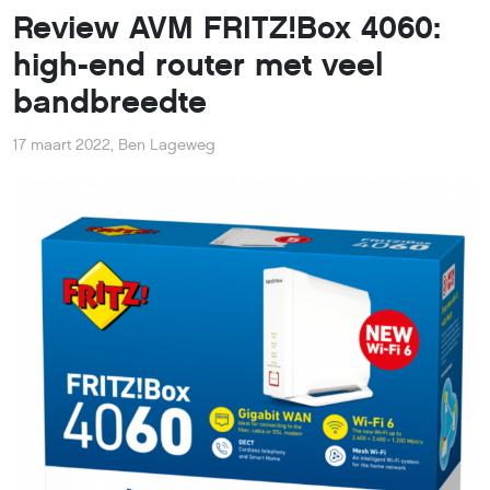
Review AVM FRITZ!Box 4060:
high-end router met veel
bandbreedte
17 maart 2022
,
Ben Lageweg