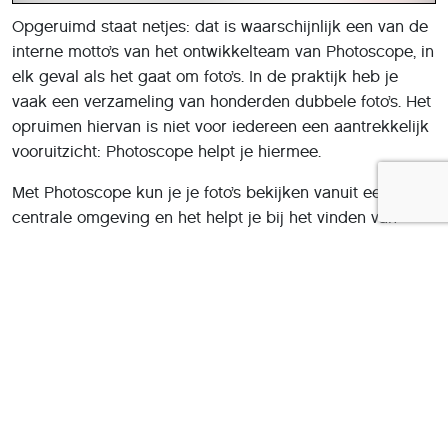
Opgeruimd staat netjes: dat is waarschijnlijk een van de
interne motto’s van het ontwikkelteam van Photoscope, in
elk geval als het gaat om foto’s. In de praktijk heb je
vaak een verzameling van honderden dubbele foto’s. Het
opruimen hiervan is niet voor iedereen een aantrekkelijk
vooruitzicht: Photoscope helpt je hiermee.
Met Photoscope kun je je foto’s bekijken vanuit een
centrale omgeving en het helpt je bij het vinden van
dubbele foto’s. De app gaat hierbij uit van fotoseries en
het feit dat je doorgaans één foto hiervan wilt behouden.
Photoscape helpt je hiermee en laat je de foto
vervolgens ook eenvoudig delen met anderen. De rest
van de foto’s wordt verwijderd. Een serie bestaat dus uit
minstens twee foto’s. Kun je nog niet kiezen tussen
meerdere foto’s uit dezelfde serie, dan kun je ze
markeren als ‘kandidaat’. Onderin het scherm zie je de
foto’s waarnaar je voorkeur niet uitgaat. Foto’s die