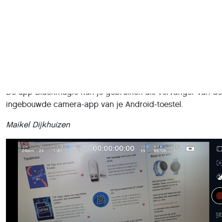
De app Blackmagic kun je gebruiken als vervanger van de
ingebouwde camera-app van je Android-toestel.
Maikel D
ijkhuizen