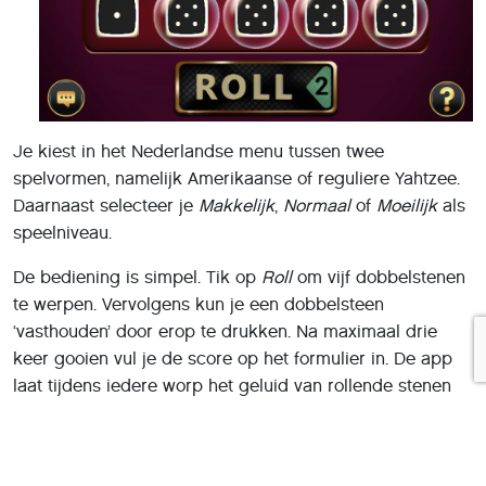
Je kiest in het Nederlandse menu tussen twee
spelvormen, namelijk Amerikaanse of reguliere Yahtzee.
Daarnaast selecteer je
Makkelijk
,
Normaal
of
Moeilijk
als
speelniveau.
De bediening is simpel. Tik op
Roll
om vijf dobbelstenen
te werpen. Vervolgens kun je een dobbelsteen
‘vasthouden’ door erop te drukken. Na maximaal drie
keer gooien vul je de score op het formulier in. De app
laat tijdens iedere worp het geluid van rollende stenen
horen. Vind je dat vervelend, dan zet je in de instellingen
deze geluidseffecten uit. Je hoeft niet te rekenen, want
Yatzy - Offline noteert na elke beurt direct het juiste