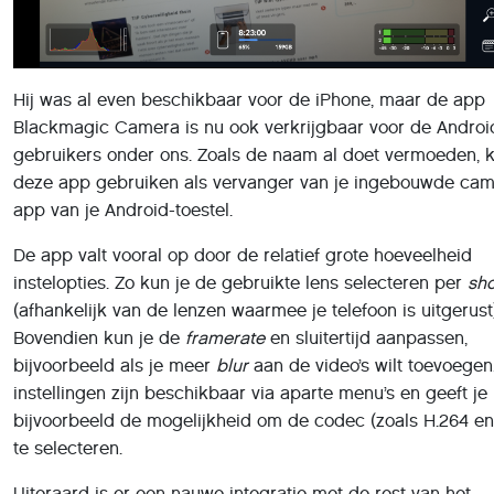
Hij was al even beschikbaar voor de iPhone, maar de app
Blackmagic Camera is nu ook verkrijgbaar voor de Androi
gebruikers onder ons. Zoals de naam al doet vermoeden, k
deze app gebruiken als vervanger van je ingebouwde cam
app van je Android-toestel.
De app valt vooral op door de relatief grote hoeveelheid
instelopties. Zo kun je de gebruikte lens selecteren per
sho
(afhankelijk van de lenzen waarmee je telefoon is uitgerust)
Bovendien kun je de
framerate
en sluitertijd aanpassen,
bijvoorbeeld als je meer
blur
aan de video’s wilt toevoegen
instellingen zijn beschikbaar via aparte menu’s en geeft je
bijvoorbeeld de mogelijkheid om de codec (zoals H.264 en
te selecteren.
Uiteraard is er een nauwe integratie met de rest van het