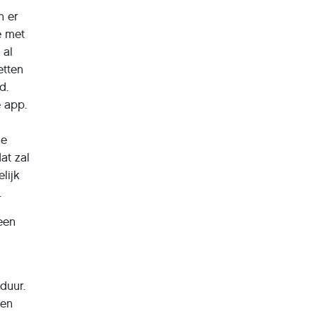
n er
e met
 al
etten
d.
e app.
de
at zal
lijk
.
een
duur.
den