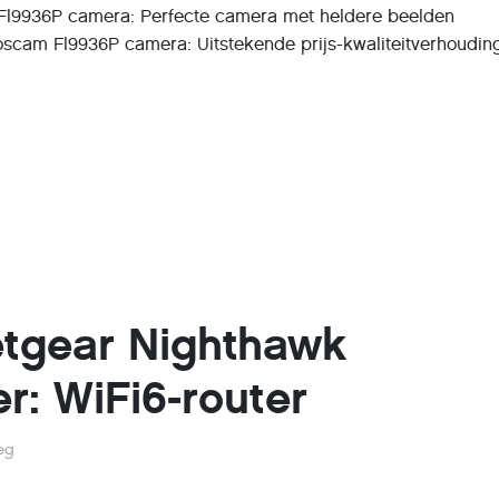
 Fl9936P camera: Perfecte camera met heldere beelden
Foscam Fl9936P camera: Uitstekende prijs-kwaliteitverhoudin
tgear Nighthawk
r: WiFi6-router
eg