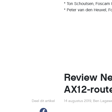
* Ton Schoutsen, Foscam
* Peter van den Heuvel, 
Review Ne
AX12-route
Deel dit artikel
14 augustus 2019
,
Ben Lagew