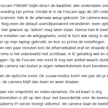
oscam Fl9936P blijkt direct de kwaliteit: alle onderdelen zie
n voeding zijn prima. Omdat ik in de Foscam-app de QR-cod
 scannen, heb ik de
alternate setup
gekozen. De camera was
. Nog even de default userid/password veranderen: even opl
 niet gewoon op “admin” mag laten staan. Hierna had ik beel
t instellen van de wifigegevens, vond ik toch wat lastig in d
 op mijn laptop gebruikt, en kon zo prima de instellingen
nen een paar minuten kon de ethernetkabel eraf en draaide 
rome is het videobeeld niet zichtbaar, in IE gelukkig wel en d
ggen. Op de Foscam site vond ik nog een artikel waarin duide
de camera van buiten je eigen netwerkdomein kunt bereiken
t als de optische zoom. De
cruise
-modus komt van pas als je 
: de camera blijft dan heen en weer draaien.
slaan van snapshots en video-opnames. De sd-kaart is erg
Bovendien is dit op den duur niet bevorderlijk voor de levens
spberry-Pi server brengt uitkomst: de camera slaat de beel