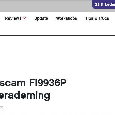
33 K Lede
Reviews
Update
Workshops
Tips & Trucs
oscam Fl9936P
verademing
eg