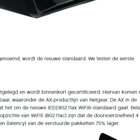
 genoemd, wordt de nieuwe standaard. We testen de eerste
stgelegd en wordt binnenkort gecertificeerd. Hiervan komen 
baar, waaronder de AX-productlijn van Netgear. De AX in de
t het om de nieuwe IEEE802.11ax WiFi6-standaard gaat. Bela
pzichte van WiFi5 (802.11ac) zijn dat de doorvoersnelheid 4
den (latency) van de verstuurde pakketten 75% lager.