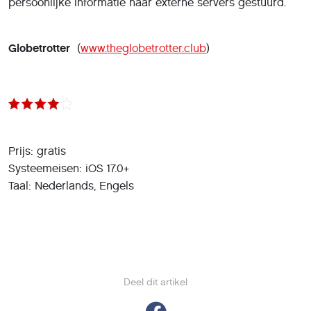
persoonlijke informatie naar externe servers gestuurd.
Globetrotter
(
www.theglobetrotter.club
)
Prijs: gratis
Systeemeisen: iOS 17.0+
Taal: Nederlands, Engels
Deel dit artikel