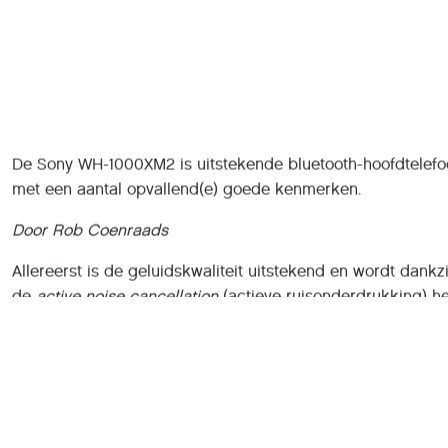
De Sony WH-1000XM2 is uitstekende bluetooth-hoofdtelef
met een aantal opvallend(e) goede kenmerken.
Door Rob Coenraads
Allereerst is de geluidskwaliteit uitstekend en wordt dankzi
de
active noise cancellation
(actieve ruisonderdrukking) he
achtergrondgeluid goed gefilterd. Dat werkt vooral goed e
prettig bij monotoon (motor)geluid in een vliegtuig of