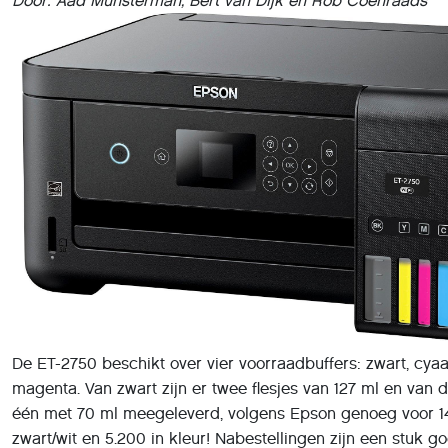
De ET-2750 beschikt over vier voorraadbuffers: zwart, cyaa
magenta. Van zwart zijn er twee flesjes van 127 ml en van d
één met 70 ml meegeleverd, volgens Epson genoeg voor 1
zwart/wit en 5.200 in kleur! Nabestellingen zijn een stuk 
gewone cartridges: zwart € 15,- en kleur € 10,-.
De printer is geschikt voor situaties waarbij gemiddeld zo’
per maand enkel- of dubbelzijdig geprint wordt en waarbi