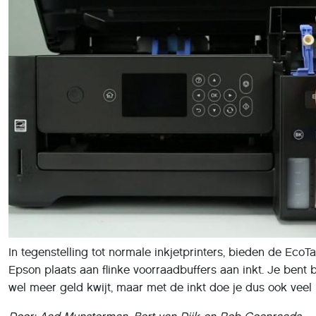
In tegenstelling tot normale inkjetprinters, bieden de EcoT
Epson plaats aan flinke voorraadbuffers aan inkt. Je bent 
wel meer geld kwijt, maar met de inkt doe je dus ook veel 
Door: Aad Munsterman, Bert van Dijk en Rob Coenraads