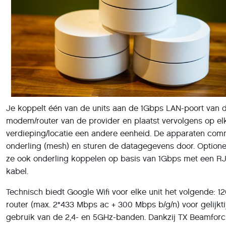
Je koppelt één van de units aan de 1Gbps LAN-poort van 
modem/router van de provider en plaatst vervolgens op el
verdieping/locatie een andere eenheid. De apparaten co
onderling (mesh) en sturen de datagegevens door. Optione
ze ook onderling koppelen op basis van 1Gbps met een R
kabel.
Technisch biedt Google Wifi voor elke unit het volgende: 1
router (max. 2*433 Mbps ac + 300 Mbps b/g/n) voor gelijkti
gebruik van de 2,4- en 5GHz-banden. Dankzij TX Beamforc
het wifisignaal via de meest optimale antenne gestraald na
station dat om communicatie vraagt. De unit heeft twee RJ
poorten waarvan er 1 geconfigureerd kan worden als WAN-
een bekabelde backbone gewenst is. De apparaten worde