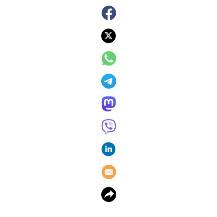
Review Sony WH-1000XM2
superieure hoofdtelefoon