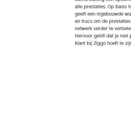
alle prestaties. Op basis 
geeft een ingebouwde wiz
en trucs om de prestaties
netwerk verder te verbet
hiervoor geldt dat je niet 
klant bij Ziggo hoeft te zij
aanbevelingen zijn groten
Ziggo Wifi Assistant
Prijs: gratis
Systeemeisen: Android 7.0
Taal: Nederlands