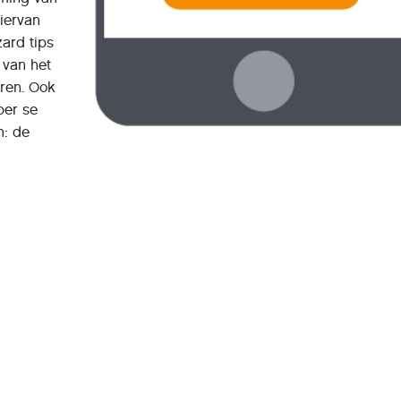
hiervan
ard tips
 van het
eren. Ook
per se
n: de
deels generiek.Product:
 en hoger, iOS 11.3 en hoger