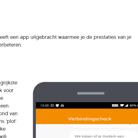
eeft een app uitgebracht waarmee je de prestaties van je
erbeteren.
grijkste
k voor
te
 een
rond van
s ‘plot’
lke
ifi