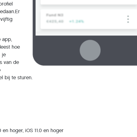
rofiel
edaan.Er
ijftig
e app,
leest hoe
 je
is van de
p
l bij te sturen.
 en hoger, iOS 11.0 en hoger