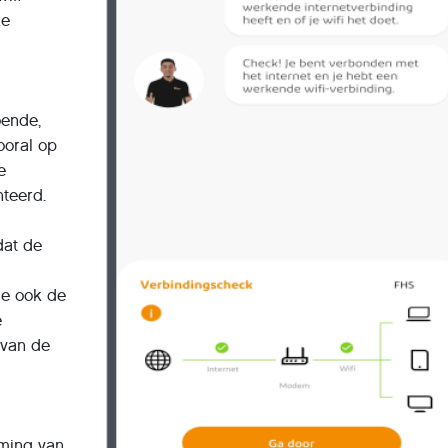
ke
oende,
ooral op
e
nteerd.
dat de
tie ook de
e
 van de
ming van