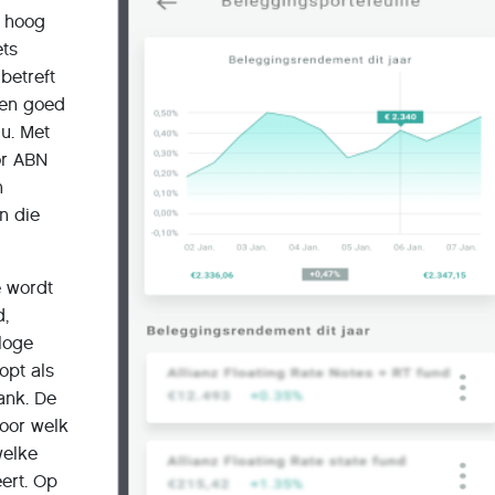
s hoog
ets
betreft
Een goed
u. Met
or ABN
n
n die
e wordt
d,
loge
opt als
ank. De
voor welk
welke
eert. Op