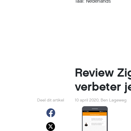
Taal: Nederlands
Review Zig
verbeter j
Deel dit artikel
10 april 2020
,
Ben Lageweg