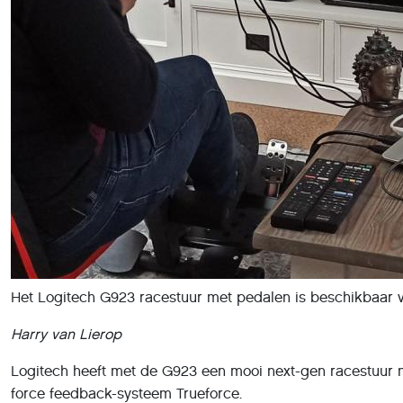
Het Logitech G923 racestuur met pedalen is beschikbaar vo
Harry van Lierop
Logitech heeft met de G923 een mooi next-gen racestuur me
force feedback-systeem Trueforce.