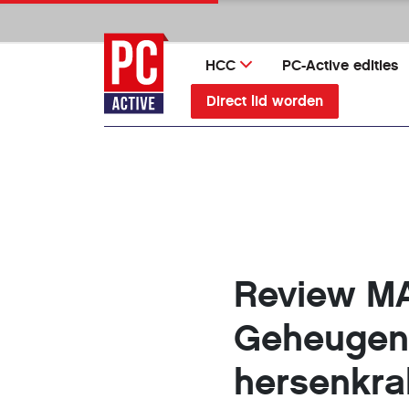
Ga
direct
naar
HCC
PC-Active edities
inhoud
Direct lid worden
Review M
Geheugent
hersenkra