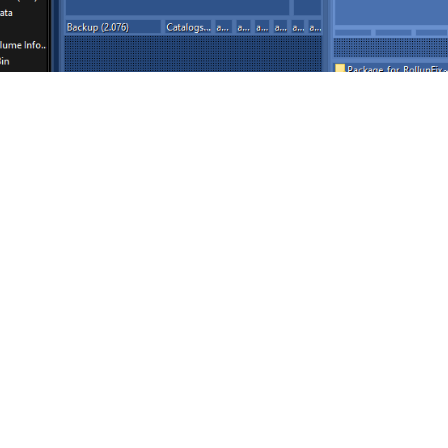
e zie je bijvoorbeeld snel dat je videoverzameling veel ruim
map
en selecteer de primaire schijf. Sorteer het overzicht op
kolom
Grootte
. Via de tab
Grafiekopties
bepaal je de weergave
ls in en uit te schakelen en specifieke bestandsformaten uit 