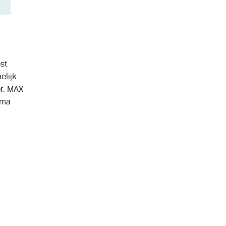
st
elijk
or. MAX
ima