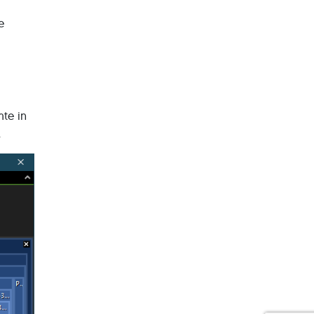
e
te in
.