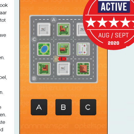
 ook
aar
tot
ave
n.
el,
n.
e
en.
ste
nd