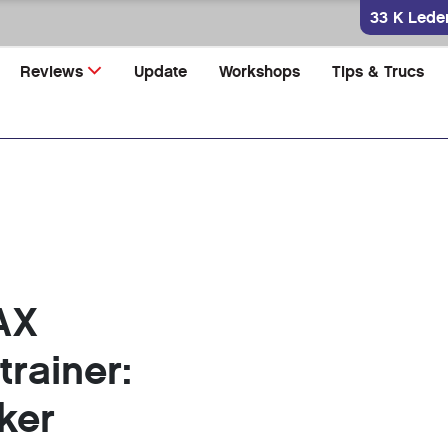
33 K Lede
Reviews
Update
Workshops
Tips & Trucs
AX
rainer:
ker