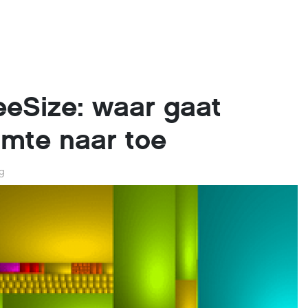
eeSize: waar gaat
uimte naar toe
g