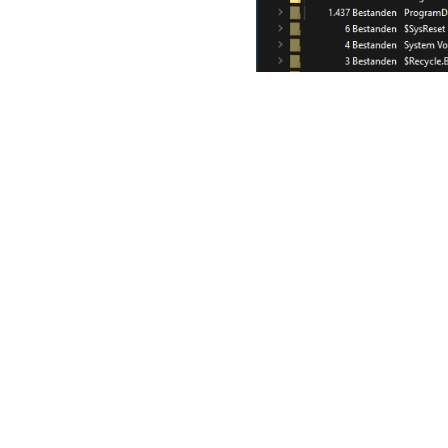
Door de grafische weergav
inneemt. Kies
Selecteer 
bestandsgrootte via de 
bijvoorbeeld door de labe