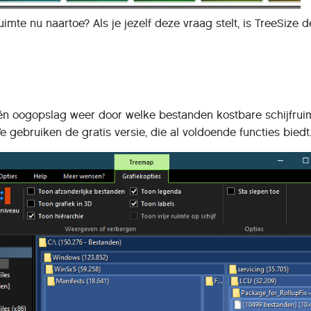
ruimte nu naartoe? Als je jezelf deze vraag stelt, is TreeSize d
én oogopslag weer door welke bestanden kostbare schijfruim
gebruiken de gratis versie, die al voldoende functies biedt