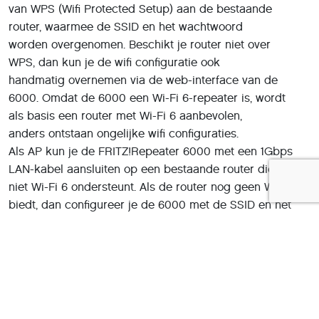
van WPS (Wifi Protected Setup) aan de bestaande
router, waarmee de SSID en het wachtwoord
worden overgenomen. Beschikt je router niet over
WPS, dan kun je de wifi configuratie ook
handmatig overnemen via de web-interface van de
6000. Omdat de 6000 een Wi-Fi 6-repeater is, wordt
als basis een router met Wi-Fi 6 aanbevolen,
anders ontstaan ongelijke wifi configuraties.
Als AP kun je de FRITZ!Repeater 6000 met een 1Gbps
LAN-kabel aansluiten op een bestaande router die al dan
niet Wi-Fi 6 ondersteunt. Als de router nog geen Wi-Fi 6
biedt, dan configureer je de 6000 met de SSID en het
wachtwoord van de router en schakelt het wifi deel van
die bestaande router uit. Hiermee krijg je een high-
end Wi-Fi 6-configuratie met de specificaties die
verderop zijn beschreven. Met als basis een FRITZ!Box-
modem/router kun je deze unit ook gebruiken als
knooppunt in een Mesh-configuratie. Bij een FRITZ!-