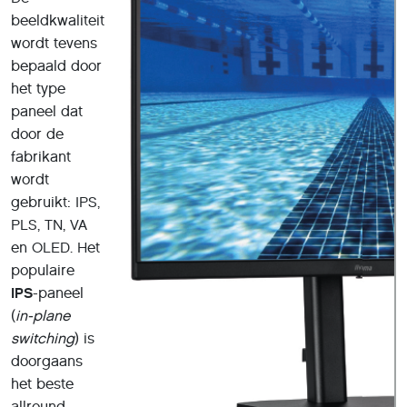
beeldkwaliteit
wordt tevens
bepaald door
het type
paneel dat
door de
fabrikant
wordt
gebruikt: IPS,
PLS, TN, VA
en OLED. Het
populaire
IPS
-paneel
(
in-plane
switching
) is
doorgaans
het beste
allround-