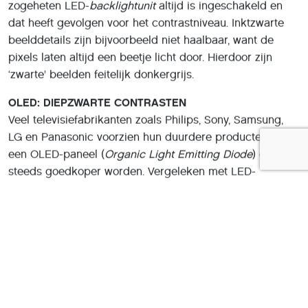
zogeheten LED-
backlightunit
altijd is ingeschakeld en
dat heeft gevolgen voor het contrastniveau. Inktzwarte
beelddetails zijn bijvoorbeeld niet haalbaar, want de
pixels laten altijd een beetje licht door. Hierdoor zijn
‘zwarte’ beelden feitelijk donkergrijs.
OLED: DIEPZWARTE CONTRASTEN
Veel televisiefabrikanten zoals Philips, Sony, Samsung,
LG en Panasonic voorzien hun duurdere producten van
een OLED-paneel (
Organic Light Emitting Diode
) die wel
steeds goedkoper worden. Vergeleken met LED-
televisies werken OLED-tv’sz niet met
achtergrondverlichting: iedere pixel functioneert namelijk
zelf als afzonderlijke lichtbron, waarbij de subpixels
rood, groen en blauw zelfstandig kunnen oplichten.
Gunstig is dat elke pixel zichzelf volledig kan
uitschakelen, waardoor er diepzwarte beelden haalbaar
zijn. Achtergrondverlichting is niet aanwezig,
waardoor het scherm van OLED-televisies meestal