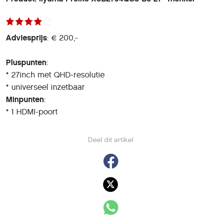
Adviesprijs
: € 200,-
Pluspunten
:
* 27inch met QHD-resolutie
* universeel inzetbaar
Minpunten
:
* 1 HDMI-poort
Deel dit artikel