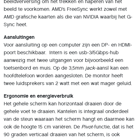
beeldverversing om het trekken en haperen van het
beeld te voorkomen. AMD’s FreeSync werkt zowel met
AMD grafische kaarten als die van NVIDIA waarbij het G-
Sync heet.
Aansluitingen
Voor aansluiting op een computer zijn een DP- en HDMI-
poort beschikbaar. Intern is een usb-3/5Gbps-hub
aanwezig met twee uitgangen voor bijvoorbeeld een
toetsenbord en muis. Op de 3,5mm
jack
-aansl kan een
hoofdtelefoon worden aangesloten. De monitor heeft
twee luidsprekers van 2 watt met een wat mager geluid.
Ergonomie en energieverbruik
Het gehele scherm kan horizontaal draaien door de
gehele voet te draaien. Kantelen is integraal onderdeel
van de steun waaraan het scherm hangt en daarmee kan
ook de hoogte 15 cm variëren. De
Pivot
-functie, dat is het
90 graden verticaal draaien van het scherm, is ook