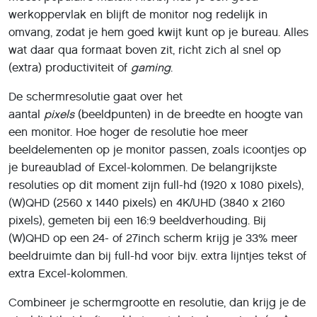
werkoppervlak en blijft de monitor nog redelijk in
omvang, zodat je hem goed kwijt kunt op je bureau. Alles
wat daar qua formaat boven zit, richt zich al snel op
(extra) productiviteit of
gaming
.
De schermresolutie gaat over het
aantal
pixels
(beeldpunten) in de breedte en hoogte van
een monitor. Hoe hoger de resolutie hoe meer
beeldelementen op je monitor passen, zoals icoontjes op
je bureaublad of Excel-kolommen. De belangrijkste
resoluties op dit moment zijn full-hd (1920 x 1080 pixels),
(W)QHD (2560 x 1440 pixels) en 4K/UHD (3840 x 2160
pixels), gemeten bij een 16:9 beeldverhouding. Bij
(W)QHD op een 24- of 27inch scherm krijg je 33% meer
beeldruimte dan bij full-hd voor bijv. extra lijntjes tekst of
extra Excel-kolommen.
Combineer je schermgrootte en resolutie, dan krijg je de