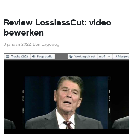
Review LosslessCut: video
bewerken
6 januari 2022
,
Ben Lageweg