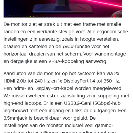
De monitor ziet er strak uit met een frame met smalle
randen en een vierkante stevige voet. Alle ergonomische
instellingen zijn aanwezig, zoals in hoogte verstellen,
draaien en kantelen en de
pivot
-functie voor het
horizontaal draaien van het scherm. Voor wandmontage
en dergelijke is een VESA-koppeling aanwezig.
Aansluiten van de monitor op het systeem kan via 2x
HDMI 2.0b tot 240 Hz en 1x DisplayPort 1.4 tot 350 Hz.
Een hdmi- en DisplayPort-kabel worden meegeleverd.
We missen wel een usb-c-aansluiting voor koppeling met
high-end laptops. Er is een USB3.2-Gen1 (5Gbps)-hub
ingebouwd met één ingang en links drie uitgangen. Een
3,5mmjack is beschikbaar voor geluid. De
instellingen van de monitor, inclusief veel gaming-
gerelateerde instellingen, worden bediend met een