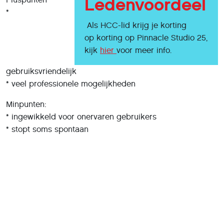
Ledenvoordeel
*
Als HCC-lid krijg je korting
op korting op Pinnacle Studio 25,
kijk
hier
voor meer info.
gebruiksvriendelijk
* veel professionele mogelijkheden
Minpunten:
* ingewikkeld voor onervaren gebruikers
* stopt soms spontaan