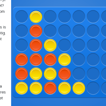
et?
om
s is
tig.
ht
ia
dres
et