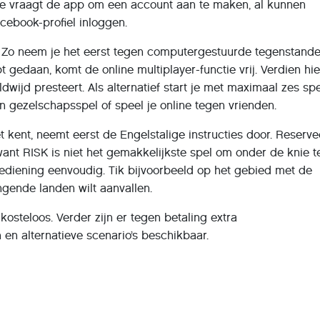
tie vraagt de app om een account aan te maken, al kunnen
cebook-profiel inloggen.
s. Zo neem je het eerst tegen computergestuurde tegenstande
bt gedaan, komt de online multiplayer-functie vrij. Verdien h
dwijd presteert. Als alternatief start je met maximaal zes sp
 gezelschapsspel of speel je online tegen vrienden.
t kent, neemt eerst de Engelstalige instructies door. Reserve
want RISK is niet het gemakkelijkste spel om onder de knie t
bediening eenvoudig. Tik bijvoorbeeld op het gebied met de
gende landen wilt aanvallen.
kosteloos. Verder zijn er tegen betaling extra
 en alternatieve scenario’s beschikbaar.