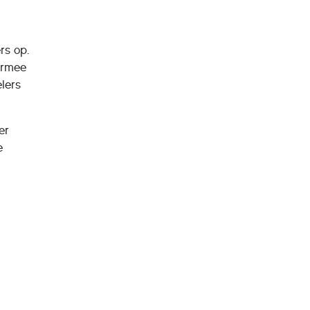
rs op.
iermee
elers
er
e