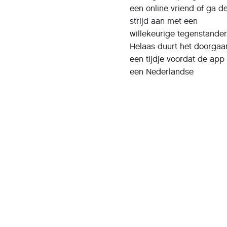
een online vriend of ga d
strijd aan met een
willekeurige tegenstander
Helaas duurt het doorgaa
een tijdje voordat de app
een Nederlandse
tegenstander heeft gevond
Je krijgt een pushbericht
Een minpunt is dat er tus
Boggle With Friends
Prijs: Gratis
Systeemeisen: Android 5.0
Taal: Nederlands