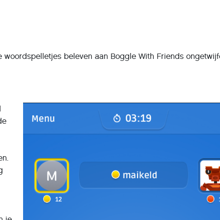
e woordspelletjes beleven aan Boggle With Friends ongetwijf
d
de
en.
g
n je