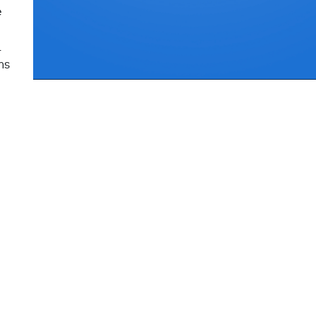
e
.
ns
en. Leuk is dat je spelers met een hoge score kunt uitdage
 zodra je aan de beurt bent of een chatbericht hebt ontvang
sen de woordspelletjes reclamefilmpjes opduiken.
, iOS 11.0