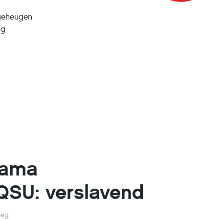
 geheugen
ng
yama
SU: verslavend
weg