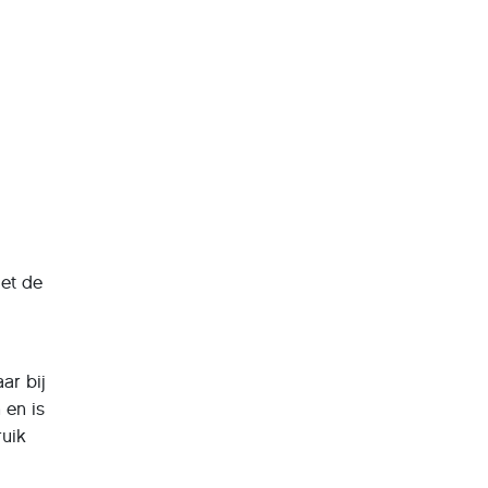
met de
ar bij
 en is
ruik