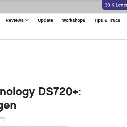
33 K Lede
Reviews
Update
Workshops
Tips & Trucs
nology DS720+:
gen
weg