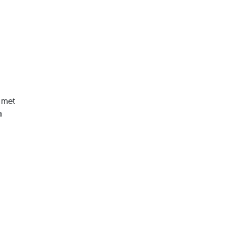
 met
a