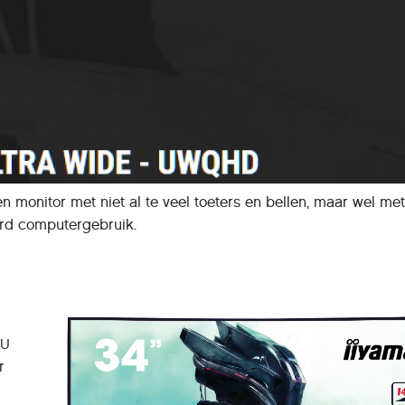
 monitor met niet al te veel toeters en bellen, maar wel met
ard computergebruik.
SU
r