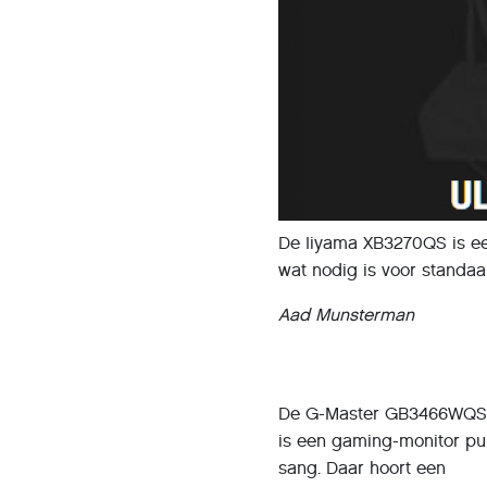
De Iiyama XB3270QS is een
wat nodig is voor standa
Aad Munsterman
De G-Master GB3466WQ
is een gaming-monitor pu
sang. Daar hoort een