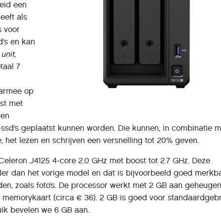
heid een
eeft als
s voor
sd’s en kan
 unit
,
taal 7
aarmee op
ust met
ven
ssd’s geplaatst kunnen worden. Die kunnen, in combinatie 
 het lezen en schrijven een versnelling tot 20% geven.
 Celeron J4125 4-core 2.0 GHz met boost tot 2.7 GHz. Deze
ller dan het vorige model en dat is bijvoorbeeld goed merkba
en, zoals foto’s. De processor werkt met 2 GB aan geheugen
 memorykaart (circa € 36). 2 GB is goed voor standaardgeb
uik bevelen we 6 GB aan.