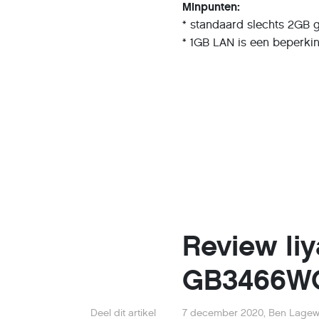
Minpunten:
* standaard slechts 2GB
* 1GB LAN is een beperki
Review Ii
GB3466WQ
Deel dit artikel
7 december 2020
,
Ben Lage