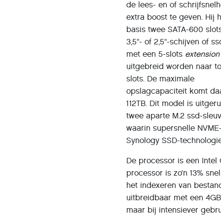
de lees- en of schrijfsnel
extra boost te geven. Hij h
basis twee SATA-600 slot
3,5”- of 2,5”-schijven of s
met een 5-slots
extension
uitgebreid worden naar to
slots. De maximale
opslagcapaciteit komt d
112TB. Dit model is uitger
twee aparte M.2 ssd-sleu
waarin supersnelle NVME-
Synology SSD-technologie,
De processor is een Intel
processor is zo’n 13% sne
het indexeren van bestand
uitbreidbaar met een 4GB
maar bij intensiever gebr