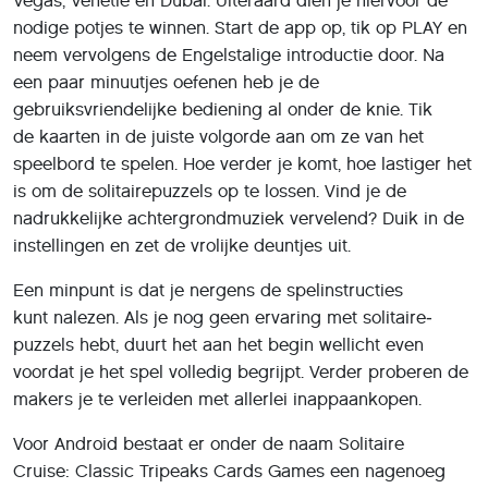
Vegas, Venetië en Dubai. Uiteraard dien je hiervoor de
nodige potjes te winnen. Start de app op, tik op PLAY en
neem vervolgens de Engelstalige introductie door. Na
een paar minuutjes oefenen heb je de
gebruiksvriendelijke bediening al onder de knie. Tik
de kaarten in de juiste volgorde aan om ze van het
speelbord te spelen. Hoe verder je komt, hoe lastiger het
is om de solitaire­puzzels op te lossen. Vind je de
nadrukkelijke achtergrondmuziek vervelend? Duik in de
instellingen en zet de vrolijke deuntjes uit.
Een minpunt is dat je nergens de spelinstructies
kunt nalezen. Als je nog geen ervaring met solitaire­
puzzels hebt, duurt het aan het begin wellicht even
voordat je het spel volledig begrijpt. Verder proberen de
makers je te verleiden met allerlei in­app­aankopen.
Voor Android bestaat er onder de naam Solitaire
Cruise: Classic Tripeaks Cards Games een nagenoeg