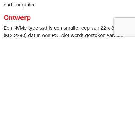
end computer.
Ontwerp
Een NVMe-type ssd is een smalle reep van 22 x 80mm
(M.2-2280) dat in een PCI-slot wordt gestoken van een
moederbord en daarna vastgeschroefd. Het past in elk
PCI-slot, maar deze ssd behaalt optimale resultaten in
een PCI4-slot met 4 banen (Gen4 x4) of een PCI5-slot
met 2 banen (Gen5 x2). De PCI5-compatibiliteit is
beperkt tot 2 banen, omdat bij gebruik van meer banen
meer power wordt gevraagd en daarmee de
temperatuur oploopt. Dit model is leverbaar in 1, 2 en 4
TB. Voor ssd’s wordt geadviseerd een model te kiezen
met overcapaciteit om toekomstige behoeftes af te
dekken, maar ook om de slijtage van het flash-geheugen
gelijkmatig te verdelen en daarmee de levensduur te
verlengen. Daarnaast wordt
overprovising
ook gebruikt
om de prestaties te verbeteren door een cache te