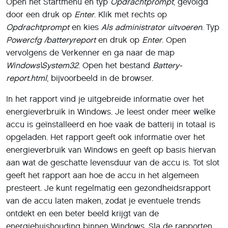
Open het Startmenu en typ
Opdrachtprompt
, gevolgd
door een druk op
Enter
. Klik met rechts op
Opdrachtprompt
en kies
Als administrator uitvoeren
. Typ
Powercfg /batteryreport
en druk op
Enter
. Open
vervolgens de Verkenner en ga naar de map
Windows\System32
. Open het bestand
Battery-
report.html
, bijvoorbeeld in de browser.
In het rapport vind je uitgebreide informatie over het
energieverbruik in Windows. Je leest onder meer welke
accu is geïnstalleerd en hoe vaak de batterij in totaal is
opgeladen. Het rapport geeft ook informatie over het
energieverbruik van Windows en geeft op basis hiervan
aan wat de geschatte levensduur van de accu is. Tot slot
geeft het rapport aan hoe de accu in het algemeen
presteert. Je kunt regelmatig een gezondheidsrapport
van de accu laten maken, zodat je eventuele trends
ontdekt en een beter beeld krijgt van de
energiehuishouding binnen Windows. Sla de rapporten