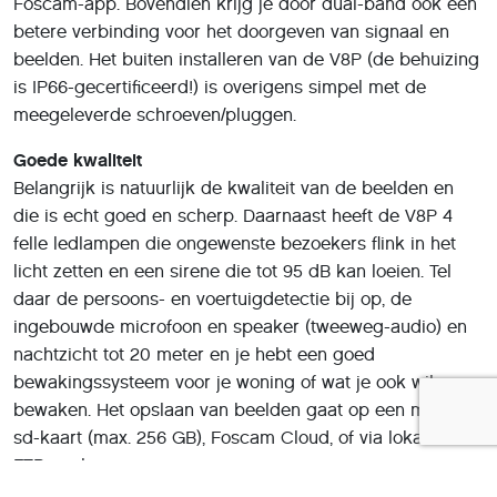
Foscam-app. Bovendien krijg je door dual-band ook een
betere verbinding voor het doorgeven van signaal en
beelden. Het buiten installeren van de V8P (de behuizing
is IP66-gecertificeerd!) is overigens simpel met de
meegeleverde schroeven/pluggen.
Goede kwaliteit
Belangrijk is natuurlijk de kwaliteit van de beelden en
die is echt goed en scherp. Daarnaast heeft de V8P 4
felle ledlampen die ongewenste bezoekers flink in het
licht zetten en een sirene die tot 95 dB kan loeien. Tel
daar de persoons- en voertuigdetectie bij op, de
ingebouwde microfoon en speaker (tweeweg-audio) en
nachtzicht tot 20 meter en je hebt een goed
bewakingssysteem voor je woning of wat je ook wil
bewaken. Het opslaan van beelden gaat op een micro-
sd-kaart (max. 256 GB), Foscam Cloud, of via lokale en
FTP-opslag.