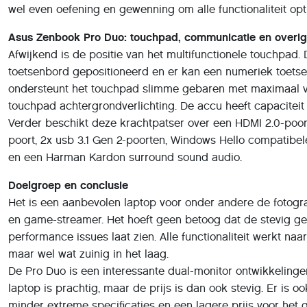
wel even oefening en gewenning om alle functionaliteit opt
Asus Zenbook Pro Duo: touchpad, communicatie en overig
Afwijkend is de positie van het multifunctionele touchpad. 
toetsenbord gepositioneerd en er kan een numeriek toets
ondersteunt het touchpad slimme gebaren met maximaal vi
touchpad achtergrondverlichting. De accu heeft capaciteit 
Verder beschikt deze krachtpatser over een HDMI 2.0-poor
poort, 2x usb 3.1 Gen 2-poorten, Windows Hello compatibe
en een Harman Kardon surround sound audio.
Doelgroep en conclusie
Het is een aanbevolen laptop voor onder andere de fotogr
en game-streamer. Het hoeft geen betoog dat de stevig g
performance issues laat zien. Alle functionaliteit werkt naa
maar wel wat zuinig in het laag.
De Pro Duo is een interessante dual-monitor ontwikkelinge
laptop is prachtig, maar de prijs is dan ook stevig. Er is
minder extreme specificaties en een lagere prijs voor het g