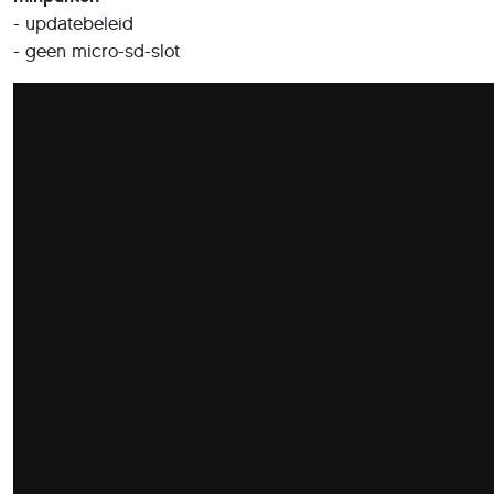
- updatebeleid
- geen micro-sd-slot