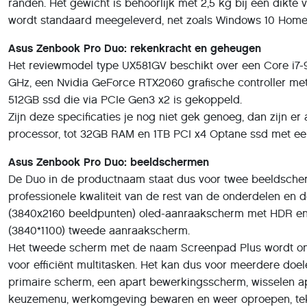
randen. Het gewicht is behoorlijk met 2,5 kg bij een dikte v
wordt standaard meegeleverd, net zoals Windows 10 Home, 
Asus Zenbook Pro Duo: rekenkracht en geheugen
Het reviewmodel type UX581GV beschikt over een Core i7-
GHz, een Nvidia GeForce RTX2060 grafische controller 
512GB ssd die via PCIe Gen3 x2 is gekoppeld.
Zijn deze specificaties je nog niet gek genoeg, dan zijn 
processor, tot 32GB RAM en 1TB PCI x4 Optane ssd met een
Asus Zenbook Pro Duo: beeldschermen
De Duo in de productnaam staat dus voor twee beeldsche
professionele kwaliteit van de rest van de onderdelen en
(3840x2160 beeldpunten) oled-aanraakscherm met HDR en
(3840*1100) tweede aanraakscherm.
Het tweede scherm met de naam Screenpad Plus wordt on
voor efficiënt multitasken. Het kan dus voor meerdere doe
primaire scherm, een apart bewerkingsscherm, wisselen a
keuzemenu, werkomgeving bewaren en weer oproepen, teke