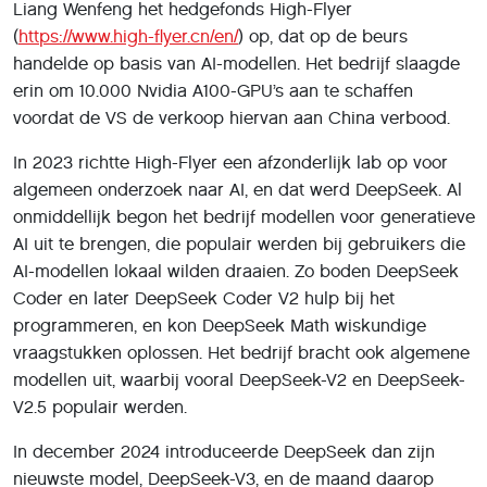
Liang Wenfeng het hedgefonds High-Flyer
(
https://www.high-flyer.cn/en/
) op, dat op de beurs
handelde op basis van AI-modellen. Het bedrijf slaagde
erin om 10.000 Nvidia A100-GPU’s aan te schaffen
voordat de VS de verkoop hiervan aan China verbood.
In 2023 richtte High-Flyer een afzonderlijk lab op voor
algemeen onderzoek naar AI, en dat werd DeepSeek. Al
onmiddellijk begon het bedrijf modellen voor generatieve
AI uit te brengen, die populair werden bij gebruikers die
AI-modellen lokaal wilden draaien. Zo boden DeepSeek
Coder en later DeepSeek Coder V2 hulp bij het
programmeren, en kon DeepSeek Math wiskundige
vraagstukken oplossen. Het bedrijf bracht ook algemene
modellen uit, waarbij vooral DeepSeek-V2 en DeepSeek-
V2.5 populair werden.
In december 2024 introduceerde DeepSeek dan zijn
nieuwste model, DeepSeek-V3, en de maand daarop