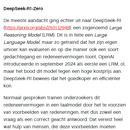
DeepSeek-R1-Zero
De meeste aandacht ging echter uit naar DeepSeek-R1
(
https://arxiv.org/abs/2501.12948
), een zogenoemd
Large
Reasoning Model
(LRM). Dit is in feite een
Large
Language Model
, maar zo getraind dat het zijn eigen
uitvoer kan evalueren en op die manier ook een soort
gedachtegang en redeneervermogen toont. OpenAI
introduceerde in september 2024 als eerste een LRM, o1,
maar het bood dit model tegen een hoge kostprijs aan.
DeepSeek-R1 bewees dat het goedkoper en efficiënter
kon.
Normaal gesproken trainen onderzoekers dit
redeneervermogen in een taalmodel door het te voorzien
van voorbeelden van redeneringen, met dus zowel een
vraag als een correct geacht antwoord. Dat vereist heel
wat hulp van mensen, die deze voorbeelden moeten