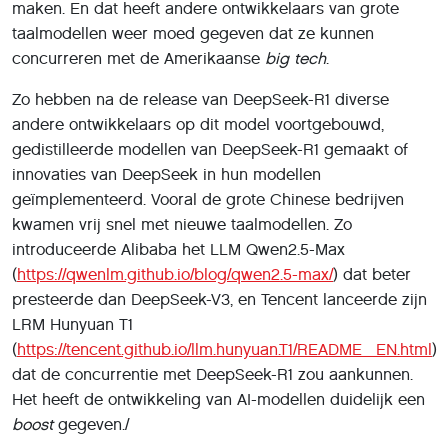
maken. En dat heeft andere ontwikkelaars van grote
taalmodellen weer moed gegeven dat ze kunnen
concurreren met de Amerikaanse
big tech
.
Zo hebben na de release van DeepSeek-R1 diverse
andere ontwikkelaars op dit model voortgebouwd,
gedistilleerde modellen van DeepSeek-R1 gemaakt of
innovaties van DeepSeek in hun modellen
geïmplementeerd. Vooral de grote Chinese bedrijven
kwamen vrij snel met nieuwe taalmodellen. Zo
introduceerde Alibaba het LLM Qwen2.5-Max
(
https://qwenlm.github.io/blog/qwen2.5-max/
) dat beter
presteerde dan DeepSeek-V3, en Tencent lanceerde zijn
LRM Hunyuan T1
(
https://tencent.github.io/llm.hunyuan.T1/README_EN.html
)
dat de concurrentie met DeepSeek-R1 zou aankunnen.
Het heeft de ontwikkeling van AI-modellen duidelijk een
boost
gegeven./