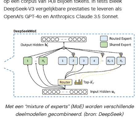
op een corpus van 14,8 biljoen tokens. In tests bleek
DeepSeek-V3 vergelijkbare prestaties te leveren als
OpenAI’s GPT-4o en Anthropics Claude 3.5 Sonnet.
Met een “mixture of experts” (MoE) worden verschillende
deelmodellen gecombineerd. (bron: DeepSeek)