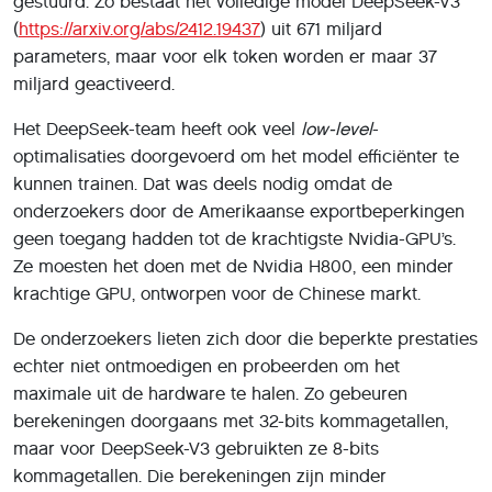
gestuurd. Zo bestaat het volledige model DeepSeek-V3
(
https://arxiv.org/abs/2412.19437
) uit 671 miljard
parameters, maar voor elk token worden er maar 37
miljard geactiveerd.
Het DeepSeek-team heeft ook veel
low-level
-
optimalisaties doorgevoerd om het model efficiënter te
kunnen trainen. Dat was deels nodig omdat de
onderzoekers door de Amerikaanse exportbeperkingen
geen toegang hadden tot de krachtigste Nvidia-GPU’s.
Ze moesten het doen met de Nvidia H800, een minder
krachtige GPU, ontworpen voor de Chinese markt.
De onderzoekers lieten zich door die beperkte prestaties
echter niet ontmoedigen en probeerden om het
maximale uit de hardware te halen. Zo gebeuren
berekeningen doorgaans met 32-bits kommagetallen,
maar voor DeepSeek-V3 gebruikten ze 8-bits
kommagetallen. Die berekeningen zijn minder