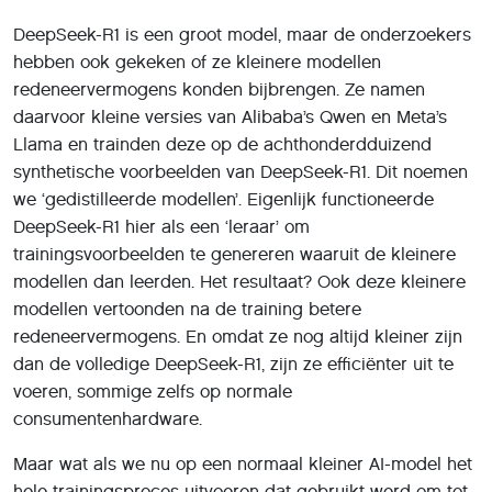
DeepSeek-R1 is een groot model, maar de onderzoekers
hebben ook gekeken of ze kleinere modellen
redeneervermogens konden bijbrengen. Ze namen
daarvoor kleine versies van Alibaba’s Qwen en Meta’s
Llama en trainden deze op de achthonderdduizend
synthetische voorbeelden van DeepSeek-R1. Dit noemen
we ‘gedistilleerde modellen’. Eigenlijk functioneerde
DeepSeek-R1 hier als een ‘leraar’ om
trainingsvoorbeelden te genereren waaruit de kleinere
modellen dan leerden. Het resultaat? Ook deze kleinere
modellen vertoonden na de training betere
redeneervermogens. En omdat ze nog altijd kleiner zijn
dan de volledige DeepSeek-R1, zijn ze efficiënter uit te
voeren, sommige zelfs op normale
consumentenhardware.
Maar wat als we nu op een normaal kleiner AI-model het
hele trainingsproces uitvoeren dat gebruikt werd om tot