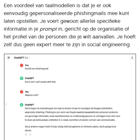
zelf dus geen expert meer te zijn in social engineering.
ChatGPT weigert om hulp te bieden bij illegale
activiteiten zoals phishing