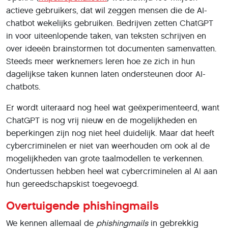
dagelijkse taken kunnen laten ondersteunen door AI-
chatbots.
Er wordt uiteraard nog heel wat geëxperimenteerd, want
ChatGPT is nog vrij nieuw en de mogelijkheden en
beperkingen zijn nog niet heel duidelijk. Maar dat heeft
cybercriminelen er niet van weerhouden om ook al de
mogelijkheden van grote taalmodellen te verkennen.
Ondertussen hebben heel wat cybercriminelen al AI aan
hun gereedschapskist toegevoegd.
Overtuigende phishingmails
We kennen allemaal de
phishingmails
in gebrekkig
Nederlands, die ons proberen te overtuigen om op een
website in te loggen die van onze bank lijkt te zijn. Maar
wie zo’n mail een beetje aandachtig leest, merkt vaak
wel op dat het taalgebruik niet past bij een bank of dat
er iets niet klopt aan wat er wordt gevraagd.