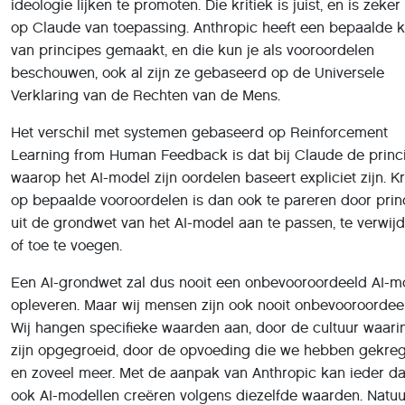
beschouwen, ook al zijn ze gebaseerd op de Universele
Verklaring van de Rechten van de Mens.
Het verschil met systemen gebaseerd op Reinforcement
Learning from Human Feedback is dat bij Claude de princ
waarop het AI-model zijn oordelen baseert expliciet zijn. Kr
op bepaalde vooroordelen is dan ook te pareren door prin
uit de grondwet van het AI-model aan te passen, te verwij
of toe te voegen.
Een AI-grondwet zal dus nooit een onbevooroordeeld AI-m
opleveren. Maar wij mensen zijn ook nooit onbevooroordee
Wij hangen specifieke waarden aan, door de cultuur waari
zijn opgegroeid, door de opvoeding die we hebben gekreg
en zoveel meer. Met de aanpak van Anthropic kan ieder d
ook AI-modellen creëren volgens diezelfde waarden. Natuur
kan deze aanpak ook misbruikt worden om een AI-model t
maken die een grondwet vol racistische, seksistische en
kwaadaardige principes volgt. Dat is nu eenmaal de ander