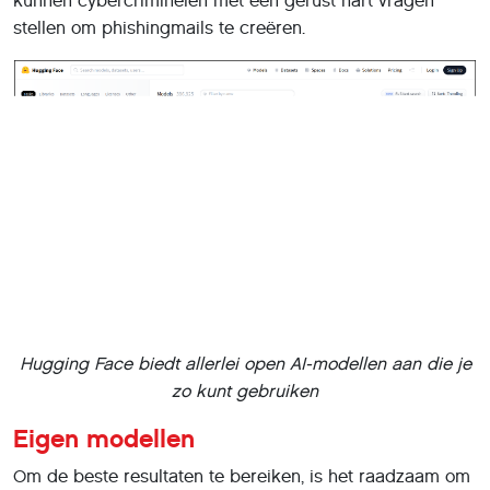
Hugging Face biedt allerlei open AI-modellen aan die je
zo kunt gebruiken
Eigen modellen
Om de beste resultaten te bereiken, is het raadzaam om
een taalmodel te gebruiken dat speciaal voor de
beoogde taak is getraind. Zo’n taalmodel zelf trainen kan
op basis van een dataset met teksten die lijken op wat je
van het taalmodel verwacht. Populaire open datasets zijn
The Pile (
https://pile.eleuther.ai
) en Common Crawl