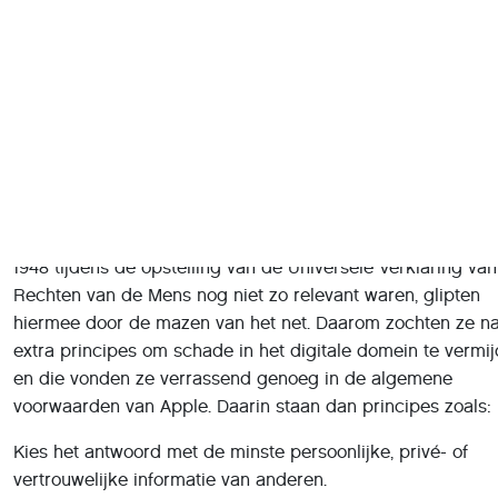
Kies het antwoord dat martelingen, slavernij, wreedhei
onmenselijke of vernederende behandelingen het mee
ontmoedigt en bestrijdt.
Anthropic ontdekte wel een tekortkoming: schadelijke
praktijken in verband met privacy en andere aspecten die 
1948 tijdens de opstelling van de Universele Verklaring va
Rechten van de Mens nog niet zo relevant waren, glipten
hiermee door de mazen van het net. Daarom zochten ze n
extra principes om schade in het digitale domein te vermij
en die vonden ze verrassend genoeg in de algemene
voorwaarden van Apple. Daarin staan dan principes zoals:
Kies het antwoord met de minste persoonlijke, privé- of
vertrouwelijke informatie van anderen.
En om te vermijden dat het perspectief van Claude al te
westers is, werden er ook principes toegevoegd zoals: