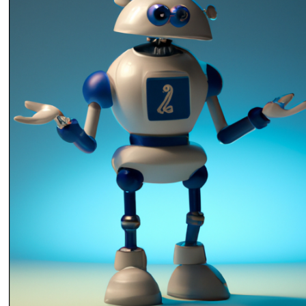
Een AI-model zou vaker moeten antwoorden: “Ik weet het n
Dat helpt ons meer dan verzinsels (Gecreëerd met DALL