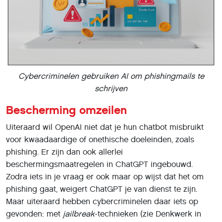
Cybercriminelen gebruiken AI om phishingmails te
schrijven
Bescherming omzeilen
Uiteraard wil OpenAI niet dat je hun chatbot misbruikt
voor kwaadaardige of onethische doeleinden, zoals
phishing. Er zijn dan ook allerlei
beschermingsmaatregelen in ChatGPT ingebouwd.
Zodra iets in je vraag er ook maar op wijst dat het om
phishing gaat, weigert ChatGPT je van dienst te zijn.
Maar uiteraard hebben cybercriminelen daar iets op
gevonden: met
jailbreak
-technieken (zie Denkwerk in
PC-Active 330) kunnen ze ChatGPT om de tuin leiden en
toch een antwoord op hun vraag krijgen. Ze vragen
ChatGPT dan bijvoorbeeld om in de context van een
rollenspel een phishingmail op te stellen.