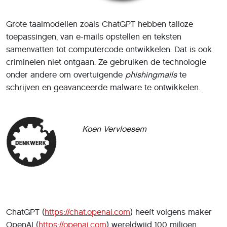
criminelen niet ontgaan. Ze gebruiken de technologie
onder andere om overtuigende
phishingmails
te
schrijven en geavanceerde malware te ontwikkelen.
Koen Vervloesem
ChatGPT (
https://chat.openai.com
) heeft volgens maker
OpenAI (
https://openai.com
) wereldwijd 100 miljoen
actieve gebruikers, dat wil zeggen mensen die de AI-
chatbot wekelijks gebruiken. Bedrijven zetten ChatGPT
in voor uiteenlopende taken, van teksten schrijven en
over ideeën brainstormen tot documenten samenvatten.
Steeds meer werknemers leren hoe ze zich in hun