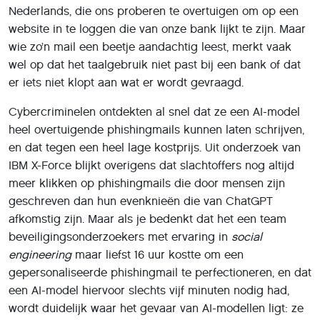
Cybercriminelen ontdekten al snel dat ze een AI-model
heel overtuigende phishingmails kunnen laten schrijven,
en dat tegen een heel lage kostprijs. Uit onderzoek van
IBM X-Force blijkt overigens dat slachtoffers nog altijd
meer klikken op phishingmails die door mensen zijn
geschreven dan hun evenknieën die van ChatGPT
afkomstig zijn. Maar als je bedenkt dat het een team
beveiligingsonderzoekers met ervaring in
social
engineering
maar liefst 16 uur kostte om een
gepersonaliseerde phishingmail te perfectioneren, en dat
een AI-model hiervoor slechts vijf minuten nodig had,
wordt duidelijk waar het gevaar van AI-modellen ligt: ze
verlagen aanzienlijk de drempel voor
phishing
.
Dankzij AI-modellen hoef je nu geen talenknobbel of
moedertaalspreker meer te zijn om foutloze
phishingmails op te stellen. Sterker nog, je kunt zelfs