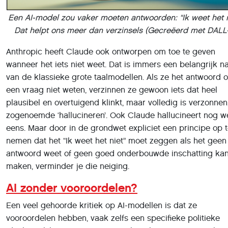
Anthropic heeft Claude ook ontworpen om toe te geven
wanneer het iets niet weet. Dat is immers een belangrijk n
van de klassieke grote taalmodellen. Als ze het antwoord 
een vraag niet weten, verzinnen ze gewoon iets dat heel
plausibel en overtuigend klinkt, maar volledig is verzonnen
zogenoemde ‘hallucineren’. Ook Claude hallucineert nog w
eens. Maar door in de grondwet expliciet een principe op 
nemen dat het “Ik weet het niet” moet zeggen als het geen
antwoord weet of geen goed onderbouwde inschatting ka
maken, verminder je die neiging.
AI zonder vooroordelen?
Een veel gehoorde kritiek op AI-modellen is dat ze
vooroordelen hebben, vaak zelfs een specifieke politieke
ideologie lijken te promoten. Die kritiek is juist, en is zeker
op Claude van toepassing. Anthropic heeft een bepaalde 
van principes gemaakt, en die kun je als vooroordelen