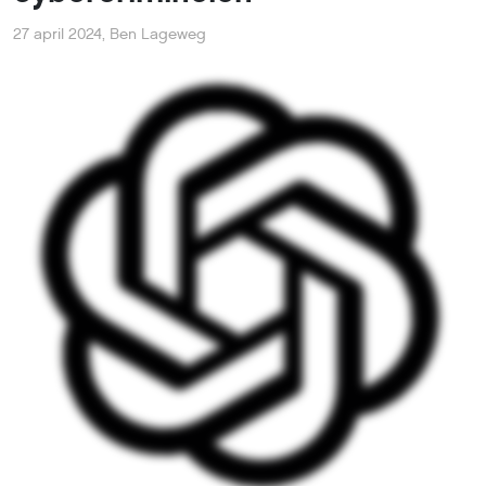
Grote taalmodellen zoals ChatGPT hebben talloze
toepassingen, van e-mails opstellen en teksten
samenvatten tot computercode ontwikkelen. Dat is ook