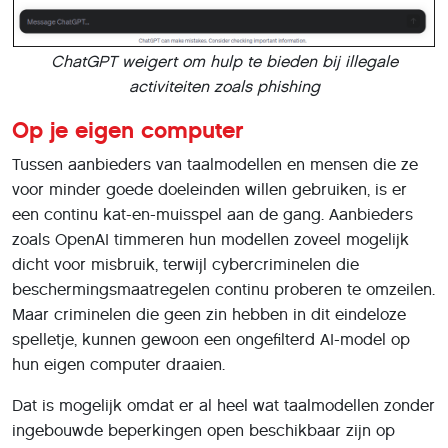
Op je eigen computer
Tussen aanbieders van taalmodellen en mensen die ze
voor minder goede doeleinden willen gebruiken, is er
een continu kat-en-muisspel aan de gang. Aanbieders
zoals OpenAI timmeren hun modellen zoveel mogelijk
dicht voor misbruik, terwijl cybercriminelen die
beschermingsmaatregelen continu proberen te omzeilen.
Maar criminelen die geen zin hebben in dit eindeloze
spelletje, kunnen gewoon een ongefilterd AI-model op
hun eigen computer draaien.
Dat is mogelijk omdat er al heel wat taalmodellen zonder
ingebouwde beperkingen open beschikbaar zijn op
internet. Voor allerlei doeleinden trouwens, niet alleen
voor criminelen. Sinds Meta zijn taalmodel LLaMa in het
begin van 2023 publiceerde, hebben heel wat
enthousiastelingen op basis hiervan verfijnde
taalmodellen gebouwd voor specifieke taken. Hierin zijn