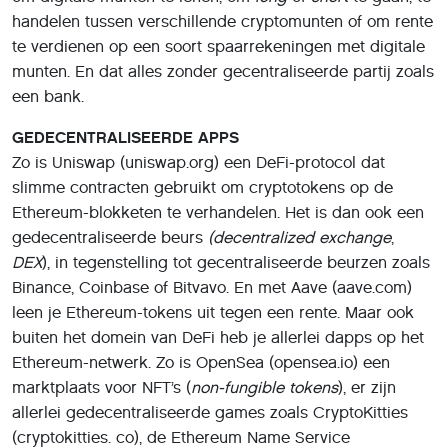
handelen tussen verschillende cryptomunten of om rente
te verdienen op een soort spaarrekeningen met digitale
munten. En dat alles zonder gecentraliseerde partij zoals
een bank.
GEDECENTRALISEERDE APPS
Zo is Uniswap (uniswap.org) een DeFi-protocol dat
slimme contracten gebruikt om cryptotokens op de
Ethereum-blokketen te verhandelen. Het is dan ook een
gedecentraliseerde beurs
(decentralized exchange
,
DEX
), in tegenstelling tot gecentraliseerde beurzen zoals
Binance, Coinbase of Bitvavo. En met Aave (aave.com)
leen je Ethereum-tokens uit tegen een rente. Maar ook
buiten het domein van DeFi heb je allerlei dapps op het
Ethereum-netwerk. Zo is OpenSea (opensea.io) een
marktplaats voor NFT’s (
non-fungible tokens
), er zijn
allerlei gedecentraliseerde games zoals CryptoKitties
(cryptokitties. co), de Ethereum Name Service