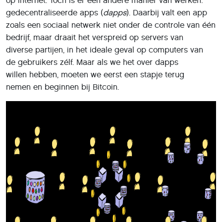
op internet. Toch is er een andere manier van werken:
gedecentraliseerde apps (
dapps
). Daarbij valt een app
zoals een sociaal netwerk niet onder de controle van één
bedrijf, maar draait het verspreid op servers van
diverse partijen, in het ideale geval op computers van
de gebruikers zélf. Maar als we het over dapps
willen hebben, moeten we eerst een stapje terug
nemen en beginnen bij Bitcoin.