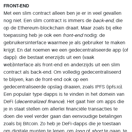
FRONT-END
Met een slim contract alleen ben je er in veel gevallen
nog niet. Een slim contract is immers de
back-end
, die
op de Ethereum-blockchain draait. Maar zoals bij elke
toepassing heb je ook een
front-end
nodig: de
gebruikersinterface waarmee je als gebruiker te maken
krijgt. En dat noemen we een gedecentraliseerde app (of
dapp): die bestaat enerzijds uit een (vaak
web)interface als front-end en anderzijds uit een slim
contract als back-end. Om volledig gedecentraliseerd
te blijven, kan de front-end ook op een
gedecentraliseerde opslag draaien, zoals IPFS (ipfs.io).
Een populair type dapps is te vinden in het domein van
DeFi (
decentralized finance
). Het gaat hier om apps die
je in staat stellen om allerlei financiële transacties te
doen die veel verder gaan dan eenvoudige betalingen
zoals bij Bitcoin. Zo heb je DeFi-dapps die je toestaan
om digitale munten te lenen, om
long
of
short
te gaan, te