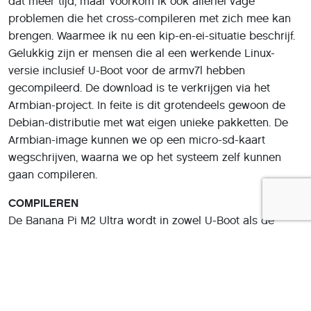
dat meer tijd, maar voorkom ik ook allerlei vage
problemen die het cross-compileren met zich mee kan
brengen. Waarmee ik nu een kip-en-ei-situatie beschrijf.
Gelukkig zijn er mensen die al een werkende Linux-
versie inclusief U-Boot voor de armv7l hebben
gecompileerd. De download is te verkrijgen via het
Armbian-project. In feite is dit grotendeels gewoon de
Debian-distributie met wat eigen unieke pakketten. De
Armbian-image kunnen we op een micro-sd-kaart
wegschrijven, waarna we op het systeem zelf kunnen
gaan compileren.
COMPILEREN
De Banana Pi M2 Ultra wordt in zowel U-Boot als de
kernel ondersteund. De beschikbare configuratie snapt
verder dat de eMMC, een chip met flashgeheugen die op
de printplaat is gesoldeerd, drie delen bevat:
root@bpim2u:~# lsblk /dev/mmcblk2*