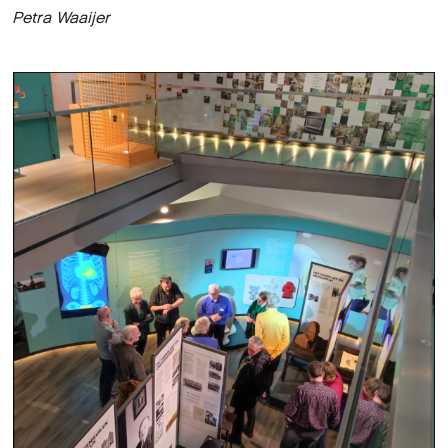
P
etra Waaijer