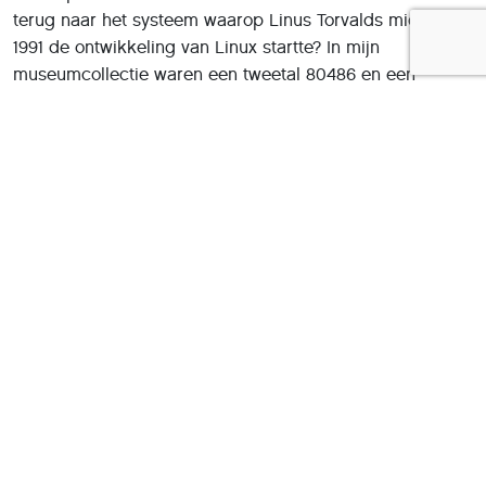
terug naar het systeem waarop Linus Torvalds midden
1991 de ontwikkeling van Linux startte? In mijn
museumcollectie waren een tweetal 80486 en een
Pentium III-moederbord aanwezig, moderner dan de
80386 waarover Linus beschikte. Nu wordt voor deze
retrosystemen de hoofdprijs gevraagd. Vreemd, want er
zijn letterlijk miljoenen van verkocht. Gelukkig ontdekte
ik een verkoper met reëlere prijzen voor een
moederbord met een 40MHz-exemplaar plus acht
megabyte geheugen in evenzoveel dertig-pinsmodules.
De rest van dit artikel is alleen beschikbaar voor HCC-
leden. Ben je HCC-lid? Om het gehele artikel te lezen
dien je ingelogd te zijn. Nog geen HCC-lid?
Word nu lid
en kies je welkomstgeschenk!
Deel dit artikel