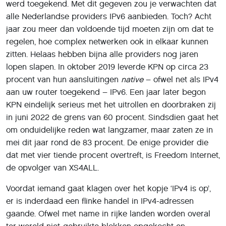
werd toegekend. Met dit gegeven zou je verwachten dat
alle Nederlandse providers IPv6 aanbieden. Toch? Acht
jaar zou meer dan voldoende tijd moeten zijn om dat te
regelen, hoe complex netwerken ook in elkaar kunnen
zitten. Helaas hebben bijna alle providers nog jaren
lopen slapen. In oktober 2019 leverde KPN op circa 23
procent van hun aansluitingen
native
– ofwel net als IPv4
aan uw router toegekend – IPv6. Een jaar later begon
KPN eindelijk serieus met het uitrollen en doorbraken zij
in juni 2022 de grens van 60 procent. Sindsdien gaat het
om onduidelijke reden wat langzamer, maar zaten ze in
mei dit jaar rond de 83 procent. De enige provider die
dat met vier tiende procent overtreft, is Freedom Internet,
de opvolger van XS4ALL.
Voordat iemand gaat klagen over het kopje ‘IPv4 is op’,
er is inderdaad een flinke handel in IPv4-adressen
gaande. Ofwel met name in rijke landen worden overal