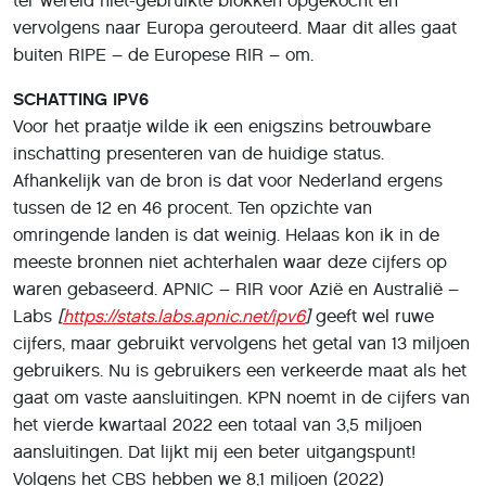
ter wereld niet-gebruikte blokken opgekocht en
vervolgens naar Europa gerouteerd. Maar dit alles gaat
buiten RIPE – de Europese RIR – om.
SCHATTING IPV6
Voor het praatje wilde ik een enigszins betrouwbare
inschatting presenteren van de huidige status.
Afhankelijk van de bron is dat voor Nederland ergens
tussen de 12 en 46 procent. Ten opzichte van
omringende landen is dat weinig. Helaas kon ik in de
meeste bronnen niet achterhalen waar deze cijfers op
waren gebaseerd. APNIC – RIR voor Azië en Australië –
Labs
[
https://stats.labs.apnic.net/ipv6
]
geeft wel ruwe
cijfers, maar gebruikt vervolgens het getal van 13 miljoen
gebruikers. Nu is gebruikers een verkeerde maat als het
gaat om vaste aansluitingen. KPN noemt in de cijfers van
het vierde kwartaal 2022 een totaal van 3,5 miljoen
aansluitingen. Dat lijkt mij een beter uitgangspunt!
Volgens het CBS hebben we 8,1 miljoen (2022)