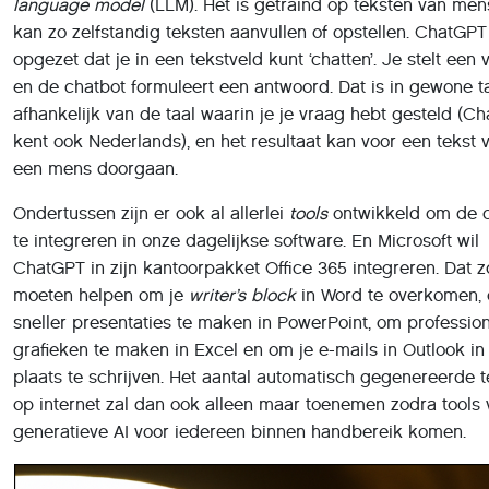
language model
(LLM). Het is getraind op teksten van me
kan zo zelfstandig teksten aanvullen of opstellen. ChatGPT
opgezet dat je in een tekstveld kunt ‘chatten’. Je stelt een 
en de chatbot formuleert een antwoord. Dat is in gewone ta
afhankelijk van de taal waarin je je vraag hebt gesteld (C
kent ook Nederlands), en het resultaat kan voor een tekst 
een mens doorgaan.
Ondertussen zijn er ook al allerlei
tools
ontwikkeld om de 
te integreren in onze dagelijkse software. En Microsoft wil
ChatGPT in zijn kantoorpakket Office 365 integreren. Dat z
moeten helpen om je
writer’s block
in Word te overkomen,
sneller presentaties te maken in PowerPoint, om professio
grafieken te maken in Excel en om je e-mails in Outlook in
plaats te schrijven. Het aantal automatisch gegenereerde 
op internet zal dan ook alleen maar toenemen zodra tools 
generatieve AI voor iedereen binnen handbereik komen.