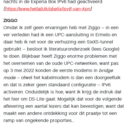
nachts in de Experia Box IPv6 had geactiveerd
[
https://www.hetlab.tk/obelix/ipv6-van-kpn
]
.
ZIGGO
Omdat ik zelf geen ervaringen heb met Ziggo – in een
ver verleden had ik een UPC-aansluiting in Ermelo en
daar heb ik net voor de verhuizing een SixXS-tunnel
gebruikt – besloot ik literatuuronderzoek (lees Google)
te doen. Blijkbaar heeft Ziggo enorme problemen met
het overnemen van de oude UPC-netwerken, want pas
op 3 mei 2022 konden de eerste modems in
bridge
mode
– ofwel het kabelmodem is dan een doorgeefluik
en dat is zeker geen standaard configuratie – IPv6
activeren. Onduidelijk is hoe, want ik krijg de indruk dat
het hier om DS-Lite gaat. Mogelijk dat voor de volgende
aflevering een aantal lezers dat kan bevestigen, want dat
maakt een andere ontdekking voor dit praatje tot een
ramp van ongekende proporties...