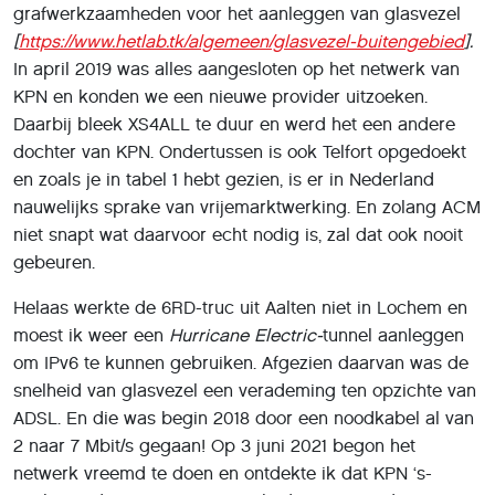
grafwerkzaamheden voor het aanleggen van glasvezel
[
https://www.hetlab.tk/algemeen/glasvezel-buitengebied
].
In april 2019 was alles aangesloten op het netwerk van
KPN en konden we een nieuwe provider uitzoeken.
Daarbij bleek XS4ALL te duur en werd het een andere
dochter van KPN. Ondertussen is ook Telfort opgedoekt
en zoals je in tabel 1 hebt gezien, is er in Nederland
nauwelijks sprake van vrijemarktwerking. En zolang ACM
niet snapt wat daarvoor echt nodig is, zal dat ook nooit
gebeuren.
Helaas werkte de 6RD-truc uit Aalten niet in Lochem en
moest ik weer een
Hurricane Electric-
tunnel aanleggen
om IPv6 te kunnen gebruiken. Afgezien daarvan was de
snelheid van glasvezel een verademing ten opzichte van
ADSL. En die was begin 2018 door een noodkabel al van
2 naar 7 Mbit/s gegaan! Op 3 juni 2021 begon het
netwerk vreemd te doen en ontdekte ik dat KPN ‘s-