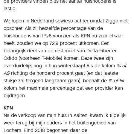
de providers vinden plus het aantal huishoudens is
lastig.
We lopen in Nederland sowieso achter omdat Ziggo niet
opschiet. Als zij hetzelfde percentage van de
huishoudens van IPv6 voorzien als KPN nu voor elkaar
heeft, zouden we op 72,9 procent uitkomen. Een
belangrijk deel van de rest moet van Delta Fiber en
Odido (voorheen T-Mobile) komen. Deze twee zijn
overduidelijk nog in hun winterslaap! Als de kolom
% of
AS
richting de honderd procent gaat (en dat laatste
stukje zal tergend langzaam gaan), bepaalt de
% of NL
-
kolom het maximale percentage dat een provider kan
bijdragen.
KPN
Na de verkoop van mijn huis in Aalten, kwam ik tijdelijk
weer terug bij mijn ouders in het buitengebied van
Lochem. Eind 2018 begonnen daar de