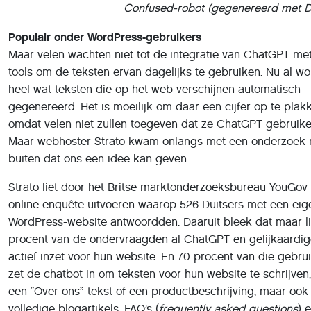
Confused-robot (gegenereerd met D
Populair onder WordPress-gebruikers
Maar velen wachten niet tot de integratie van ChatGPT me
tools om de teksten ervan dagelijks te gebruiken. Nu al w
heel wat teksten die op het web verschijnen automatisch
gegenereerd. Het is moeilijk om daar een cijfer op te plak
omdat velen niet zullen toegeven dat ze ChatGPT gebruike
Maar webhoster Strato kwam onlangs met een onderzoek 
buiten dat ons een idee kan geven.
Strato liet door het Britse marktonderzoeksbureau YouGov
online enquête uitvoeren waarop 526 Duitsers met een eig
WordPress-website antwoordden. Daaruit bleek dat maar li
procent van de ondervraagden al ChatGPT en gelijkaardig
actief inzet voor hun website. En 70 procent van die gebru
zet de chatbot in om teksten voor hun website te schrijven,
een “Over ons”-tekst of een productbeschrijving, maar ook
volledige blogartikels, FAQ’s (
frequently asked questions
) 