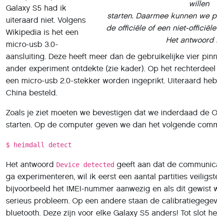
de
officiële
of een niet-
officiël
Wikipedia is het een
Het antwoord i
micro-usb 3.0-
aansluiting. Deze heeft meer dan de gebruikelijke vier pinn
ander experiment ontdekte (zie kader). Op het rechterdee
een micro-usb 2.0-stekker worden ingeprikt. Uiteraard heb 
China besteld.
Zoals je ziet moeten we bevestigen dat we inderdaad de Od
starten. Op de computer geven we dan het volgende com
$ heimdall detect
Het antwoord
geeft aan dat de communicat
Device detected
ga experimenteren, wil ik eerst een aantal partities veiligst
bijvoorbeeld het IMEI-nummer aanwezig en als dit gewist
serieus probleem. Op een andere staan de calibratiegegev
bluetooth. Deze zijn voor elke Galaxy S5 anders! Tot slot h
mij gevraagd om te kijken of er nog foto’s aanwezig zijn. 
het opvragen van de PIT – de
Partition Information Table
– 