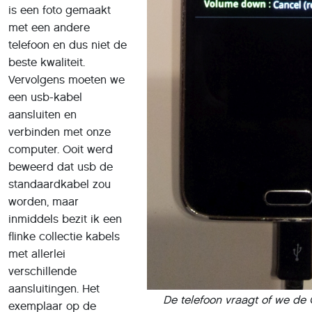
telefoon en dus niet de
beste kwaliteit.
Vervolgens moeten we
een usb-kabel
aansluiten en
verbinden met onze
computer. Ooit werd
beweerd dat usb de
standaardkabel zou
worden, maar
inmiddels bezit ik een
flinke collectie kabels
met allerlei
verschillende
aansluitingen. Het
De telefoon vraagt of we
de 
exemplaar op de
willen
Galaxy S5 had ik
starten. Daarmee kunnen we
p
uiteraard niet. Volgens