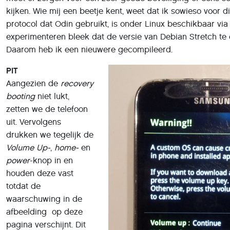
experimenteren bleek dat de versie van Debian Stretch te 
Daarom heb ik een nieuwere gecompileerd.
PIT
Aangezien de
recovery
booting
niet lukt,
zetten we de telefoon
uit. Vervolgens
drukken we tegelijk de
Volume Up-
,
home-
en
power
-knop in en
houden deze vast
totdat de
waarschuwing in de
afbeelding op deze
pagina verschijnt. Dit
is een foto gemaakt
met een andere