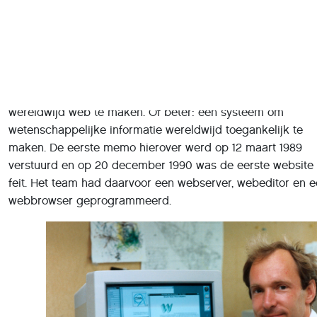
verifiëren. De aangehaalde zin uit de oude aflevering is no
steeds juist, maar mijn eerste ervaringen met het internet 
met een browser kunnen zijn. Tim Berners-Lee heeft volge
eigen zeggen een paar jaar rondgelopen met het idee om
wereldwijd web te maken. Of beter: een systeem om
wetenschappelijke informatie wereldwijd toegankelijk te
maken. De eerste memo hierover werd op 12 maart 1989
verstuurd en op 20 december 1990 was de eerste website
feit. Het team had daarvoor een webserver, webeditor en 
webbrowser geprogrammeerd.