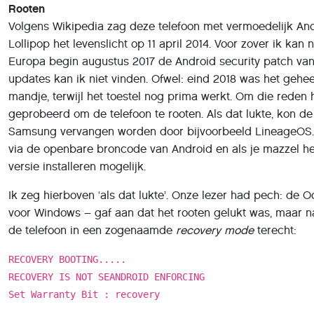
Lollipop het levenslicht op 11 april 2014. Voor zover ik kan
Europa begin augustus 2017 de Android security patch van j
updates kan ik niet vinden. Ofwel: eind 2018 was het gehee
mandje, terwijl het toestel nog prima werkt. Om die reden 
geprobeerd om de telefoon te rooten. Als dat lukte, kon d
Samsung vervangen worden door bijvoorbeeld LineageOS
via de openbare broncode van Android en als je mazzel hebt
versie installeren mogelijk.
Ik zeg hierboven ‘als dat lukte’. Onze lezer had pech: de O
voor Windows – gaf aan dat het rooten gelukt was, maar 
de telefoon in een zogenaamde
recovery mode
terecht:
RECOVERY BOOTING.....
RECOVERY IS NOT SEANDROID ENFORCING
Set Warranty Bit : recovery
Mogelijk heb je ooit je computer gestart vanaf een beschad
harddisk. Je krijgt dan een soortgelijke melding. Bovenst