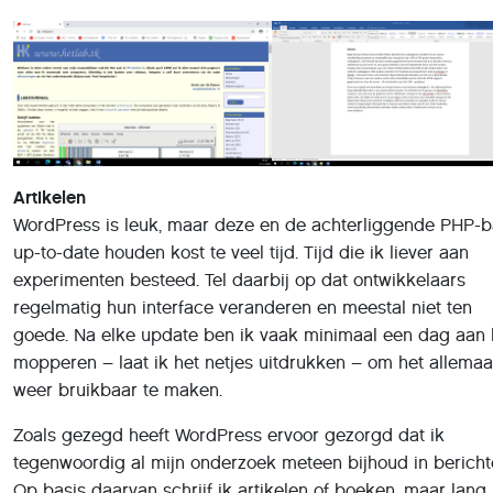
Artikelen
WordPress is leuk, maar deze en de achterliggende PHP-b
up-to-date houden kost te veel tijd. Tijd die ik liever aan
experimenten besteed. Tel daarbij op dat ontwikkelaars
regelmatig hun interface veranderen en meestal niet ten
goede. Na elke update ben ik vaak minimaal een dag aan 
mopperen – laat ik het netjes uitdrukken – om het allemaa
weer bruikbaar te maken.
Zoals gezegd heeft WordPress ervoor gezorgd dat ik
tegenwoordig al mijn onderzoek meteen bijhoud in bericht
Op basis daarvan schrijf ik artikelen of boeken, maar lang 
alles kan ik op papier gepubliceerd krijgen. De rest zou ik
graag online doen. Wie echter de artikelen-sectie op mijn