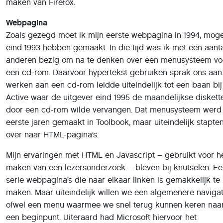
Zoals gezegd moet ik mijn eerste webpagina in 1994, moge
eind 1993 hebben gemaakt. In die tijd was ik met een aant
anderen bezig om na te denken over een menusysteem vo
een cd-rom. Daarvoor hypertekst gebruiken sprak ons aan.
werken aan een cd-rom leidde uiteindelijk tot een baan bi
Active waar de uitgever eind 1995 de maandelijkse diskett
door een cd-rom wilde vervangen. Dat menusysteem werd
eerste jaren gemaakt in Toolbook, maar uiteindelijk stapte
over naar HTML-pagina’s.
Mijn ervaringen met HTML en Javascript – gebruikt voor h
maken van een lezersonderzoek – bleven bij knutselen. E
serie webpagina’s die naar elkaar linken is gemakkelijk te
maken. Maar uiteindelijk willen we een algemenere navigat
ofwel een menu waarmee we snel terug kunnen keren naa
een beginpunt. Uiteraard had Microsoft hiervoor het
programma Frontpage in de aanbieding. Maar zoals met v
van hun producten gebeurt de magie op de achtergrond e