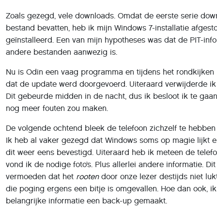
bestand bevatten, heb ik mijn Windows 7-installatie afgest
geïnstalleerd. Een van mijn hypotheses was dat de PIT-info
andere bestanden aanwezig is.
Nu is Odin een vaag programma en tijdens het rondkijken 
dat de update werd doorgevoerd. Uiteraard verwijderde i
Dit gebeurde midden in de nacht, dus ik besloot ik te gaan
nog meer fouten zou maken.
De volgende ochtend bleek de telefoon zichzelf te hebben 
Ik heb al vaker gezegd dat Windows soms op magie lijkt e
dit weer eens bevestigd. Uiteraard heb ik meteen de telef
vond ik de nodige foto’s. Plus allerlei andere informatie. Di
vermoeden dat het
rooten
door onze lezer destijds niet luk
die poging ergens een bitje is omgevallen. Hoe dan ook, i
belangrijke informatie een back-up gemaakt.
Rooten
Nu alles weer draait, wordt het tijd om het experiment dat 