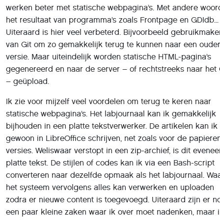
Uiteraard is hier veel verbeterd. Bijvoorbeeld gebruikmake
van Git om zo gemakkelijk terug te kunnen naar een oude
versie. Maar uiteindelijk worden statische HTML-pagina’s
gegenereerd en naar de server – of rechtstreeks naar he
– geüpload.
Ik zie voor mijzelf veel voordelen om terug te keren naar
statische webpagina’s. Het labjournaal kan ik gemakkelijk
bijhouden in een platte tekstverwerker. De artikelen kan ik
gewoon in LibreOffice schrijven, net zoals voor de papiere
versies. Weliswaar verstopt in een zip-archief, is dit evene
platte tekst. De stijlen of codes kan ik via een Bash-script
converteren naar dezelfde opmaak als het labjournaal. Wa
het systeem vervolgens alles kan verwerken en uploaden
zodra er nieuwe content is toegevoegd. Uiteraard zijn er n
een paar kleine zaken waar ik over moet nadenken, maar 
dit idee de komende maanden verder onderzoeken.
Ondertussen vind je me op www.hetlab.tk