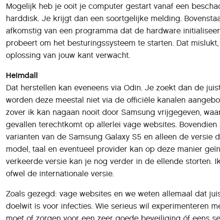
afkomstig van een programma dat de hardware initialiseer
probeert om het besturingssysteem te starten. Dat mislukt,
oplossing van jouw kant verwacht.
Heimdall
Dat herstellen kan eveneens via Odin. Je zoekt dan de juis
worden deze meestal niet via de officiële kanalen aangebo
zover ik kan nagaan nooit door Samsung vrijgegeven, waar
gevallen terechtkomt op allerlei vage websites. Bovendien
varianten van de Samsung Galaxy S5 en alleen de versie di
model, taal en eventueel provider kan op deze manier geï
verkeerde versie kan je nog verder in de ellende storten.
ofwel de internationale versie.
Zoals gezegd: vage websites en we weten allemaal dat jui
doelwit is voor infecties. Wie serieus wil experimenteren m
moet of zorgen voor een zeer goede beveiliging óf eens se
kijken. Wie mij een beetje kent, weet dat ik sowieso voor di
protocol dat Odin gebruikt, is onder Linux beschikbaar via 