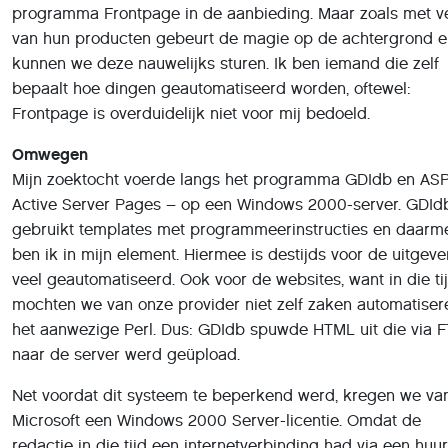
kunnen we deze nauwelijks sturen. Ik ben iemand die zelf
bepaalt hoe dingen geautomatiseerd worden, oftewel:
Frontpage is overduidelijk niet voor mij bedoeld.
Omwegen
Mijn zoektocht voerde langs het programma GDIdb en AS
Active Server Pages – op een Windows 2000-server. GDId
gebruikt templates met programmeerinstructies en daarm
ben ik in mijn element. Hiermee is destijds voor de uitgever
veel geautomatiseerd. Ook voor de websites, want in die ti
mochten we van onze provider niet zelf zaken automatiser
het aanwezige Perl. Dus: GDIdb spuwde HTML uit die via 
naar de server werd geüpload.
Net voordat dit systeem te beperkend werd, kregen we va
Microsoft een Windows 2000 Server-licentie. Omdat de
redactie in die tijd een internetverbinding had via een huurl
hebben we het bedrijf dat deze beheerde voor het blok ge
Die Windows 2000-server moest permanent met het intern