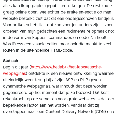
website bezoekt, ziet dat dit een ondergeschoven kindje is
Voor artikelen heb ik – dat kan voor jou anders zijn – voor
ordenen van mijn gedachten een rudimentaire opmaak no
in de vorm van koppen, commando’s en code. Nu heeft
WordPress een visuele editor, maar ook die maakt te veel
fouten in de uiteindelijke HTML-code.
Statisch
Begin dit jaar (
https://www.hetlab.tk/het-lab/statische-
webpaginas
) ontdekte ik een nieuwe ontwikkeling waarm
uiteindelijk weer terug bij af zijn. ASP en PHP geven
dynamische webpagina’s, wat inhoudt dat deze worden
gegenereerd op het moment dat je ze bezoekt. Dat kost
rekenkracht op de server en voor grote websites is dat ee
beperkende factor aan het worden. Vandaar dat zij
overstappen naar een Content Delivery Network (CDN) en 
werken beter met statische webpagina’s. Met andere woor
het resultaat van programma’s zoals Frontpage en GDIdb...