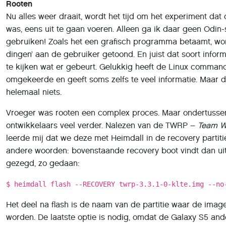
was, eens uit te gaan voeren. Alleen ga ik daar geen Odin-
gebruiken! Zoals het een grafisch programma betaamt, wo
dingen’ aan de gebruiker getoond. En juist dat soort inform
te kijken wat er gebeurt. Gelukkig heeft de Linux command
omgekeerde en geeft soms zelfs te veel informatie. Maar da
helemaal niets.
Vroeger was rooten een complex proces. Maar ondertussen
ontwikkelaars veel verder. Nalezen van de TWRP –
Team W
leerde mij dat we deze met Heimdall in de recovery parti
andere woorden: bovenstaande recovery boot vindt dan ui
gezegd, zo gedaan:
$ heimdall flash --RECOVERY twrp-3.3.1-0-klte.img --no
Het deel na flash is de naam van de partitie waar de imag
worden. De laatste optie is nodig, omdat de Galaxy S5 an
herstart en ons werk teniet doet. Na afloop gebruiken we
toetsencombinatie om TWRP te starten. Deze zorgt er als e