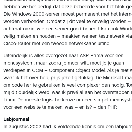
worden verbonden. Omdat zij dit veel te onveilig vonden –
achteraf onzin, wie een server goed beheert kan ook Win
veilig maken en houden – maakten we een testnetwerk vi
Cisco-router met een tweede netwerkaansluiting.
Uiteindelijk is alles overgezet naar ASP. Prima voor een
menusysteem, maar zodra je meer wilt, moet je je gaan
verdiepen in COM – Component Object Model. Als je niet 
waar ik het over heb, prijs jezelf gelukkig. De Microsoft-ma
om code her te gebruiken is veel complexer dan nodig. To
mij dit duidelijk werd, was ik privé al aan het overstappen
Linux. De meeste logische keuze om een simpel menusys
voor een website te maken, was – en is? – dan PHP.
Labjournaal
In augustus 2002 had ik voldoende kennis om een labjour
te maken. In feite een HTML-bestand per maand met wat 
code voor het menu. Nu is het schrijven van teksten en tege