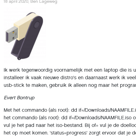
18 april 2020
,
Ben Lageweg
Ik werk tegenwoordig voornamelijk met een laptop die is ui
installeer ik vaak nieuwe distro's en daarnaast werk ik v
usb-stick te maken, gebruik ik alleen nog maar het progra
Evert Bontrup
Met het commando (als root): dd if=/Downloads/NAAMFILE.is
het commando (als root): dd if=/Downloads/NAAMFILE.iso of=
vul je het pad naar het iso-bestand. Bij of= vul je de doell
het op moet komen. 'status=progress' zorgt ervoor dat je d