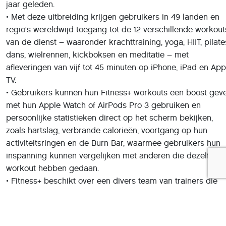
jaar geleden.
• Met deze uitbreiding krijgen gebruikers in 49 landen en
regio's wereldwijd toegang tot de 12 verschillende workout
van de dienst – waaronder krachttraining, yoga, HIIT, pilate
dans, wielrennen, kickboksen en meditatie – met
afleveringen van vijf tot 45 minuten op iPhone, iPad en App
TV.
• Gebruikers kunnen hun Fitness+ workouts een boost gev
met hun Apple Watch of AirPods Pro 3 gebruiken en
persoonlijke statistieken direct op het scherm bekijken,
zoals hartslag, verbrande calorieën, voortgang op hun
activiteitsringen en de Burn Bar, waarmee gebruikers hun
inspanning kunnen vergelijken met anderen die dezelfde
workout hebben gedaan.
• Fitness+ beschikt over een divers team van trainers die
specialisten zijn in hun vakgebied. Ze werken als een
collectief om uitstekende fitnesscontent te ontwerpen en t
creëren en verschijnen in elkaars afleveringen, waardoor