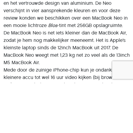
en het vertrouwde design van aluminium. De Neo
verschijnt in vier aansprekende kleuren en voor deze
review konden we beschikken over een MacBook Neo in
een mooie lichtroze
Blos
-tint met 256GB opslagruimte.
De MacBook Neo is net iets kleiner dan de MacBook Air,
zodat je hem nog makkelijker meeneemt. Het is Apple’s
kleinste laptop sinds de 12inch MacBook uit 2017. De
MacBook Neo weegt met 1,23 kg net zo veel als de 13inch
M5 MacBook Air.
Mede door de zuinige iPhone-chip kun je ondanks de
kleinere accu tot wel 16 uur video kijken (bij browsen 11
uur). Fijn is ook dat je met deze laptop geen last kunt
hebben van een luidruchtige koeling.
(artikel gaat verder onder de afbeelding)