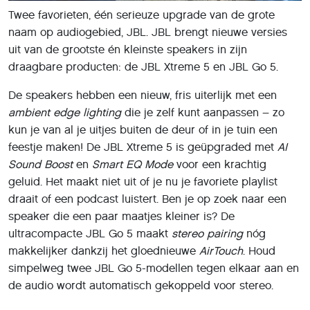
Twee favorieten, één serieuze upgrade van de grote
naam op audiogebied, JBL. JBL brengt nieuwe versies
uit van de grootste én kleinste speakers in zijn
draagbare producten: de JBL Xtreme 5 en JBL Go 5.
De speakers hebben een nieuw, fris uiterlijk met een
ambient edge lighting
die je zelf kunt aanpassen – zo
kun je van al je uitjes buiten de deur of in je tuin een
feestje maken! De JBL Xtreme 5 is geüpgraded met
AI
Sound Boost
en
Smart EQ Mode
voor een krachtig
geluid. Het maakt niet uit of je nu je favoriete playlist
draait of een podcast luistert. Ben je op zoek naar een
speaker die een paar maatjes kleiner is? De
ultracompacte JBL Go 5 maakt
stereo pairing
nóg
makkelijker dankzij het gloednieuwe
AirTouch
. Houd
simpelweg twee JBL Go 5-modellen tegen elkaar aan en
de audio wordt automatisch gekoppeld voor stereo.