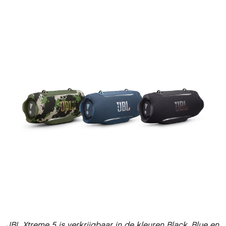
JBL Xtreme 5 is verkrijgbaar in de kleuren Black, Blue en