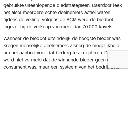
gebruikte uiteenlopende biedstrategieën. Daardoor leek
het alsof meerdere echte deelnemers actief waren
tijdens de veiling. Volgens de ACM werd de biedbot
ingezet bij de verkoop van meer dan 70.000 kavels.
Wanneer de biedbot uiteindelijk de hoogste bieder was,
kregen menselijke deelnemers alsnog de mogelijkheid
om het aanbod voor dat bedrag te accepteren. Daarbij
werd niet vermeld dat de winnende bieder geen echte
consument was, maar een systeem van het bedrijf zelf.
ACM: vertrouwen in online handel geschaad
Bestuurslid Martijn Ridderbos van de ACM noemt de
handelswijze schadelijk voor het vertrouwen in digitale
markten. “Bij veilingen komt de prijs tot stand door vraag
en aanbod. Consumenten moeten erop kunnen
vertrouwen dat dit eerlijk gebeurt. Door de inzet van een
biedbot heeft het bedrijf achter Ticketveiling.nl