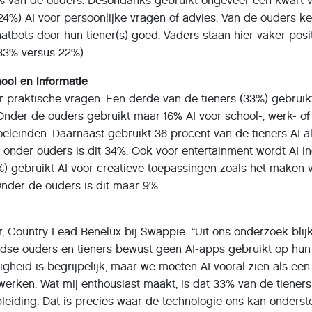
% van de ouders. Desondanks gebruikt ongeveer een kwart 
(24%) AI voor persoonlijke vragen of advies. Van de ouders ke
atbots door hun tiener(s) goed. Vaders staan hier vaker posi
33% versus 22%).
hool en informatie
r praktische vragen. Een derde van de tieners (33%) gebruik
 Onder de ouders gebruikt maar 16% AI voor school-, werk- of
eleinden. Daarnaast gebruikt 36 procent van de tieners AI a
 onder ouders is dit 34%. Ook voor entertainment wordt AI in
0%) gebruikt AI voor creatieve toepassingen zoals het maken 
Onder de ouders is dit maar 9%.
, Country Lead Benelux bij Swappie: “Uit ons onderzoek blijk
dse ouders en tieners bewust geen AI-apps gebruikt op hun
igheid is begrijpelijk, maar we moeten AI vooral zien als ee
werken. Wat mij enthousiast maakt, is dat 33% van de tieners
pleiding. Dat is precies waar de technologie ons kan onderst