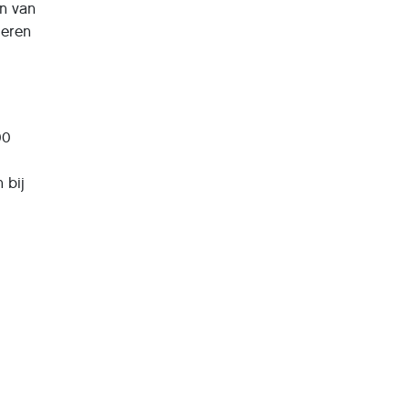
en van
leren
00
 bij