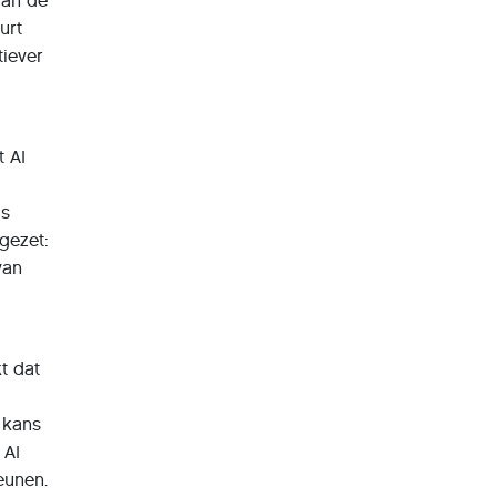
van de
urt
tiever
t AI
ls
gezet:
van
t dat
n kans
 AI
eunen.