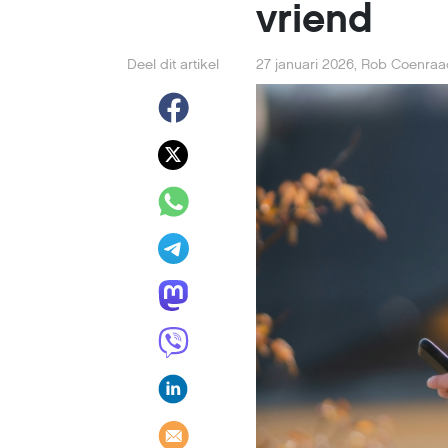
vriend
Deel dit artikel
27 januari 2026
,
Rob Coenraa