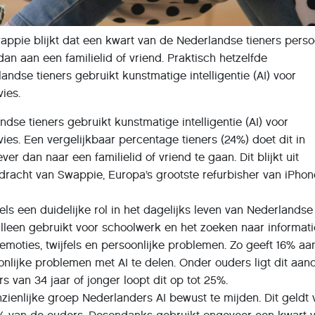
ppie blijkt dat een kwart van de Nederlandse tieners perso
 dan aan een familielid of vriend. Praktisch hetzelfde
ndse tieners gebruikt kunstmatige intelligentie (AI) voor
vies.
dse tieners gebruikt kunstmatige intelligentie (AI) voor
ies. Een vergelijkbaar percentage tieners (24%) doet dit in
er dan naar een familielid of vriend te gaan. Dit blijkt uit
dracht van Swappie, Europa’s grootste refurbisher van iPhon
ls een duidelijke rol in het dagelijks leven van Nederlandse
alleen gebruikt voor schoolwerk en het zoeken naar informati
emoties, twijfels en persoonlijke problemen. Zo geeft 16% aa
nlijke problemen met AI te delen. Onder ouders ligt dit aan
rs van 34 jaar of jonger loopt dit op tot 25%.
nzienlijke groep Nederlanders AI bewust te mijden. Dit geldt 