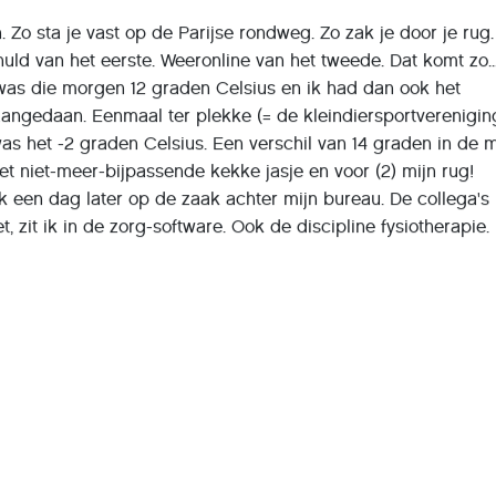
 Zo sta je vast op de Parijse rondweg. Zo zak je door je rug.
uld van het eerste. Weeronline van het tweede. Dat komt zo..
was die morgen 12 graden Celsius en ik had dan ook het
angedaan. Eenmaal ter plekke (= de kleindiersportverenigin
s het -2 graden Celsius. Een verschil van 14 graden in de m
het niet-meer-bijpassende kekke jasje en voor (2) mijn rug!
k een dag later op de zaak achter mijn bureau. De collega's
t, zit ik in de zorg-software. Ook de discipline fysiotherapie.
 van Customer Support afkomstig zijn uit de fysiotherapie. 
maar wel werd de ergonomische stoel - voor mij - precies 
jk nooit geweten dat een paar kleine aanpassingen zo'n groot
 heb de rest van de dag pijnvrij kunnen doorwerken...