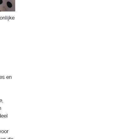
onlijke
es en
e,
n
deel
voor