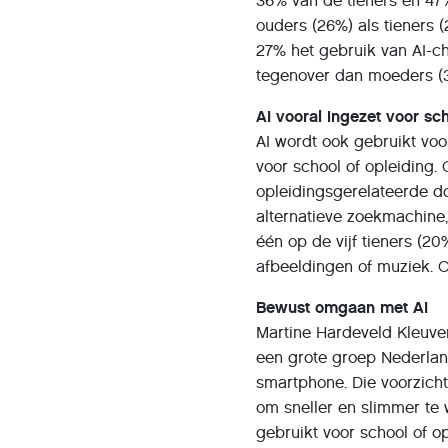
36% van de tieners en 47
ouders (26%) als tieners 
27% het gebruik van AI-ch
tegenover dan moeders (
AI vooral ingezet voor sc
AI wordt ook gebruikt voo
voor school of opleiding.
opleidingsgerelateerde do
alternatieve zoekmachine,
één op de vijf tieners (2
afbeeldingen of muziek. 
Bewust omgaan met AI
Martine Hardeveld Kleuver
een grote groep Nederlan
smartphone. Die voorzicht
om sneller en slimmer te 
gebruikt voor school of o