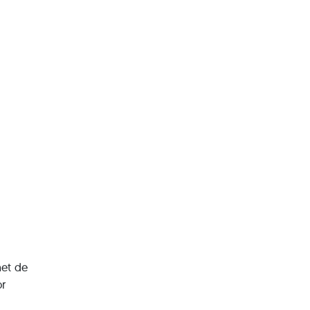
het de
or