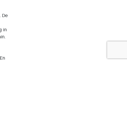
. De
g in
in.
 En
Nee, ik
goed