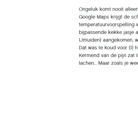
Ongeluk komt nooit alleen.
Google Maps krijgt de sch
temperatuurvoorspelling 
bijpassende kekke jasje a
IJmuiden) aangekomen, wa
Dat was te koud voor (1) 
Kermend van de pijn zat i
lachen... Maar zoals je wee
laat nu een van de mensen
kreeg geen behandeling, 
ingesteld. Ik heb werkeli
verschil konden maken. Ik