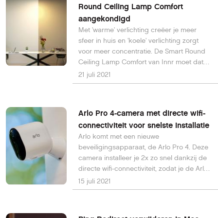
Round Ceiling Lamp Comfort
aangekondigd
Met 'warme' verlichting creëer je meer
sfeer in huis en 'koele' verlichting zorgt
voor meer concentratie. De Smart Round
Ceiling Lamp Comfort van Innr moet dat
beide bieden voor jouw thuiswerkplek.
21 juli 2021
Arlo Pro 4-camera met directe wifi-
connectiviteit voor snelste installatie
Arlo komt met een nieuwe
beveiligingsapparaat, de Arlo Pro 4. Deze
camera installeer je 2x zo snel dankzij de
directe wifi-connectiviteit, zodat je de Arlo
SmartHub niet meer nodig hebt
15 juli 2021