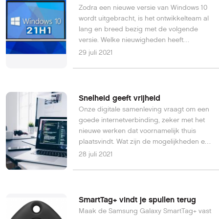
Zodra een nieuwe versie van Windows 10
wordt uitgebracht, is het ontwikkelteam al
lang en breed bezig met de volgende
versie. Welke nieuwigheden heeft
Windows 21H1 (en de versie daarna) voor
29 juli 2021
ons in petto? We praten je hier ook meteen
bij over het toekomstige Windows 10X.
Snelheid geeft vrijheid
Onze digitale samenleving vraagt om een
goede internetverbinding, zeker met het
nieuwe werken dat voornamelijk thuis
plaatsvindt. Wat zijn de mogelijkheden en
waar heb jij zelf het meeste aan?
28 juli 2021
SmartTag+ vindt je spullen terug
Maak de Samsung Galaxy SmartTag+ vast