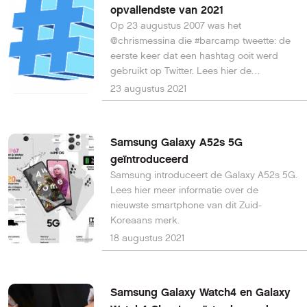
opvallendste van 2021
Op 23 augustus 2007 was het
@chrismessina die #barcamp tweette: de
eerste keer dat een hashtag ooit werd
gebruikt op Twitter. Lees hier de
opvallende hashtags van 2021.
23 augustus 2021
Samsung Galaxy A52s 5G
geïntroduceerd
Samsung introduceert de Galaxy A52s 5G.
Lees hier meer informatie over de
nieuwste smartphone van dit Zuid-
Koreaans merk.
18 augustus 2021
Samsung Galaxy Watch4 en Galaxy