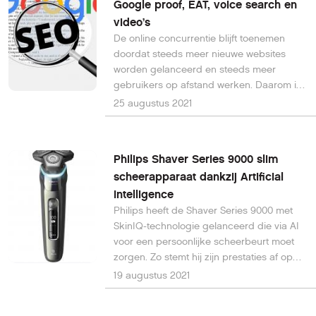
Google proof, EAT, voice search en
video’s
De online concurrentie blijft toenemen
doordat steeds meer nieuwe websites
worden gelanceerd en steeds meer
gebruikers op afstand werken. Daarom is
SEO (zoekmachine-optimalisatie)
25 augustus 2021
belangrijker dan ooit, lees hier 19 tips voor
de beste SEO.
Philips Shaver Series 9000 slim
scheerapparaat dankzij Artificial
Intelligence
Philips heeft de Shaver Series 9000 met
SkinIQ-technologie gelanceerd die via AI
voor een persoonlijke scheerbeurt moet
zorgen. Zo stemt hij zijn prestaties af op
jouw unieke huid- en haartype, wat moet
19 augustus 2021
leiden tot een glad resultaat en minder
huidirritatie.