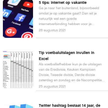
5 tips: Internet op vakantie
Ga je naar het buitenland, bijvoorbeeld
omdat je op vakantie gaat? Dan wil je
natuurlijk wel een goede
internetverbinding hebben voor je
smartphone en tablet. Kijk dan hier voor
26 augustus 2021
tips voor internetgebruik in het buitenland
die je het leven vergemakkelijken.
Tip voetbaluitslagen invullen in
Excel
Als voetballiefhebber kun je de uitslagen
van de Eredivisie, Keuken Kampioen
Divisie, Tweede divisie, Derde divisie
zaterdag en zondag en de Nacompetitie
(laten) invullen in een mooi Excel-bestand
25 augustus 2021
dankzij Nico van der Meer. Lees hier hoe
je dat doet en download het Excel-
bestand.
Twitter hashtag bestaat 14 jaar, de