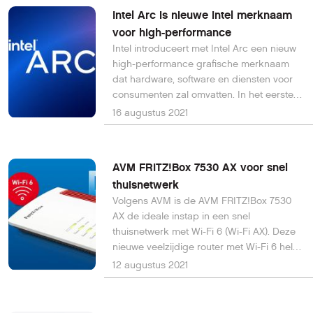
Intel Arc is nieuwe Intel merknaam
voor high-performance
Intel introduceert met Intel Arc een nieuw
high-performance grafische merknaam
dat hardware, software en diensten voor
consumenten zal omvatten. In het eerste
kwartaal van 2022 zal het eerste silicium in
16 augustus 2021
producten verschijnen, zowel in mobiele
als in desktopvorm.
AVM FRITZ!Box 7530 AX voor snel
thuisnetwerk
Volgens AVM is de AVM FRITZ!Box 7530
AX de ideale instap in een snel
thuisnetwerk met Wi-Fi 6 (Wi-Fi AX). Deze
nieuwe veelzijdige router met Wi-Fi 6 helpt
je aan een snel en stabiel thuisnetwerk
12 augustus 2021
voor al je eisen voor thuiswerken,
gezinsgebruik of andere toepassingen.