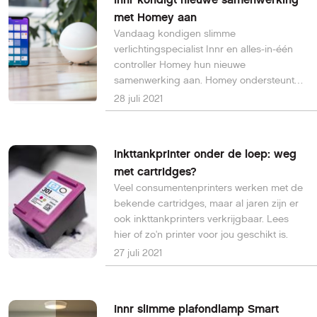
met Homey aan
Vandaag kondigen slimme
verlichtingspecialist Innr en alles-in-één
controller Homey hun nieuwe
samenwerking aan. Homey ondersteunt
vanaf nu alle slimme verlichtingsproducten
28 juli 2021
van Innr, zodat bijvoorbeeld Innr LED's
aangestuurd kunnen worden door Homey
in de zogeheten Flows.
Inkttankprinter onder de loep: weg
met cartridges?
Veel consumentenprinters werken met de
bekende cartridges, maar al jaren zijn er
ook inkttankprinters verkrijgbaar. Lees
hier of zo'n printer voor jou geschikt is.
27 juli 2021
Innr slimme plafondlamp Smart