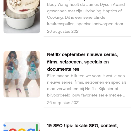
Boey Wang heeft de James Dyson Award
gewonnen met zijn uitvinding Haptics of
Cooking. Dit is een serie blinde
keukenspullen, speciaal ontworpen door
de ervaring van aanraking zodat mensen
26 augustus 2021
die niet kunnen zien toch veilig kunnen
koken en maakt hiermee brandwonden
verleden tijd.
Netflix september nieuwe series,
films, seizoenen, specials en
documentaires
Elke maand blikken we vooruit wat je aan
nieuwe series, films, seizoenen en specials
mag verwachten bij Netflix. Kijk hier of
bijvoorbeeld jouw favoriete serie met een
nieuw seizoen begint of welke films er in
26 augustus 2021
september te zien zijn.
19 SEO tips: lokale SEO, content,