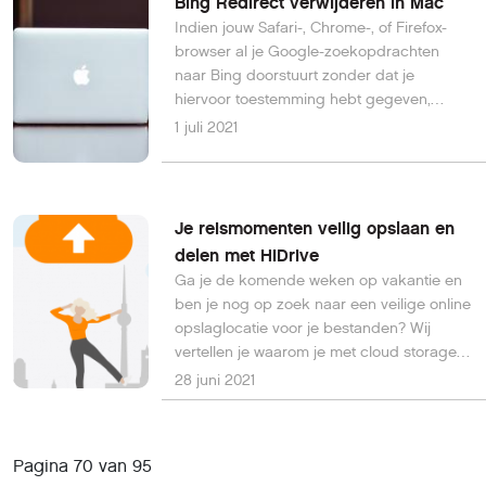
Bing Redirect verwijderen in Mac
Indien jouw Safari-, Chrome-, of Firefox-
browser al je Google-zoekopdrachten
naar Bing doorstuurt zonder dat je
hiervoor toestemming hebt gegeven,
betekent dit dat je Mac is geïnfiltreerd met
1 juli 2021
Bing Redirect. Lees dit artikel en ontdek
hoe je het uit je Mac kunt verwijderen.
Je reismomenten veilig opslaan en
delen met HiDrive
Ga je de komende weken op vakantie en
ben je nog op zoek naar een veilige online
opslaglocatie voor je bestanden? Wij
vertellen je waarom je met cloud storage
HiDrive met een gerust gevoel op reis kunt
28 juni 2021
gaan.
Pagina 70 van 95