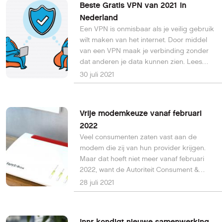
Beste Gratis VPN van 2021 in
Nederland
Een VPN is onmisbaar als je veilig gebruik
wilt maken van het internet. Door middel
van een VPN maak je verbinding zonder
dat anderen je data kunnen zien. Lees
hier over gratis VPN.
30 juli 2021
Vrije modemkeuze vanaf februari
2022
Veel consumenten zaten vast aan de
modem die zij van hun provider krijgen.
Maar dat hoeft niet meer vanaf februari
2022, want de Autoriteit Consument &
Markt (ACM) heeft bepaald dat
28 juli 2021
consumenten en bedrijven in Nederland
hun eigen modem mogen kiezen.
Innr kondigt nieuwe samenwerking