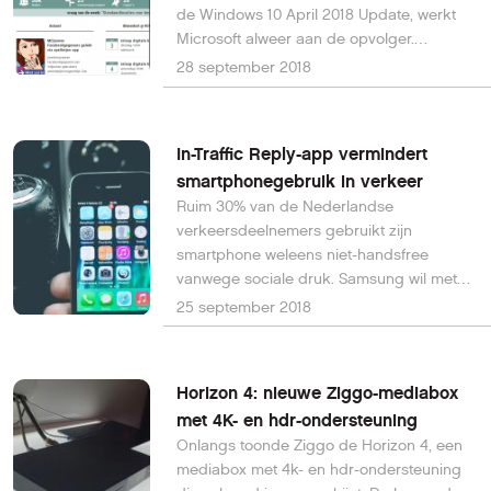
de Windows 10 April 2018 Update, werkt
Microsoft alweer aan de opvolger.
Codenaam: Redstone 5. Wat kun je
28 september 2018
verwachten?
In-Traffic Reply-app vermindert
smartphonegebruik in verkeer
Ruim 30% van de Nederlandse
verkeersdeelnemers gebruikt zijn
smartphone weleens niet-handsfree
vanwege sociale druk. Samsung wil met
zijn In-Traffic Reply-app de
25 september 2018
verkeersveiligheid vergroten: de app
verstuurt voor automobilisten en fietsers
automatisch de reactie ‘ik zit in het
Horizon 4: nieuwe Ziggo-mediabox
verkeer’.
met 4K- en hdr-ondersteuning
Onlangs toonde Ziggo de Horizon 4, een
mediabox met 4k- en hdr-ondersteuning