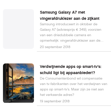
Samsung Galaxy A7 met
vingerafdruklezer aan de zijkant
Samsung introduceert in oktober de
Galaxy A7 (adviesprijs € 349), voorzien
van een driedubbele camera en
opmerkelijk: vingerafdruklezer aan de
zijkant.
20 september 2018
Verdwijnende apps op smart-tv's:
schuld ligt bij appaanbieder!?
De Consumentenbond wil compensatie
van tv-fabrikanten over het verdwijnen van
apps op smart-tv's. Maar zijn ze niet aan
het verkeerde adres?
19 september 2018