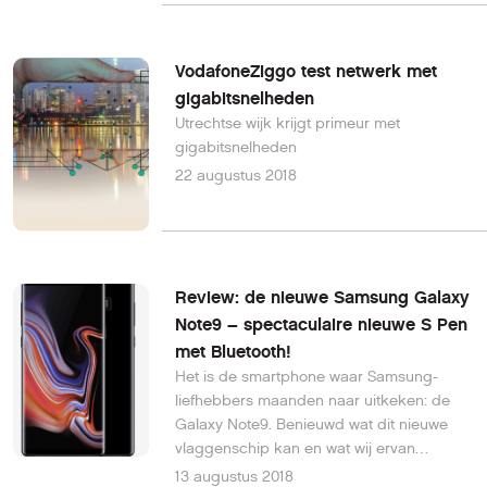
VodafoneZiggo test netwerk met
gigabitsnelheden
Utrechtse wijk krijgt primeur met
gigabitsnelheden
22 augustus 2018
Review: de nieuwe Samsung Galaxy
Note9 – spectaculaire nieuwe S Pen
met Bluetooth!
Het is de smartphone waar Samsung-
liefhebbers maanden naar uitkeken: de
Galaxy Note9. Benieuwd wat dit nieuwe
vlaggenschip kan en wat wij ervan
vinden?
13 augustus 2018