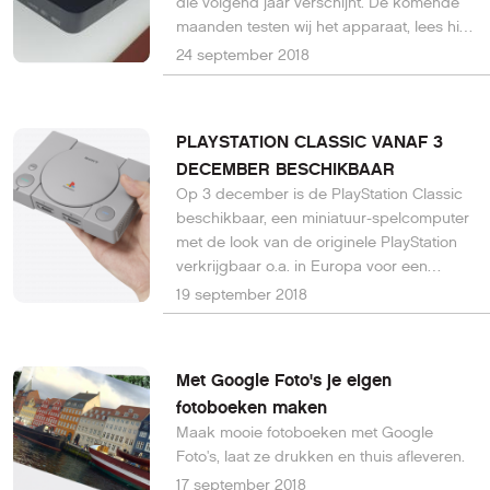
die volgend jaar verschijnt. De komende
maanden testen wij het apparaat, lees hier
alvast meer info.
24 september 2018
PLAYSTATION CLASSIC VANAF 3
DECEMBER BESCHIKBAAR
Op 3 december is de PlayStation Classic
beschikbaar, een miniatuur-spelcomputer
met de look van de originele PlayStation
verkrijgbaar o.a. in Europa voor een
adviesprijs van € 99,99. Hij is voorzien van
19 september 2018
20 originele games, maar softwaretitels
kunnen niet door te downloaden of op een
andere manier worden toegevoegd. Ook
Met Google Foto's je eigen
randapparatuur voor de PlayStation, zoals
fotoboeken maken
geheugenkaarten, kan niet met de
Maak mooie fotoboeken met Google
PlayStation Classic worden gebruikt.
Foto's, laat ze drukken en thuis afleveren.
17 september 2018