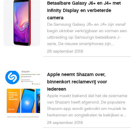
Betaalbare Galaxy J6+ en J4+ met
Infinity Display en verbeterde
camera
De Samsung Galaxy J6+ en J4+ zijn vanaf
begin oktober verkrijgbaar en vormen een
uitbreiding op Samsungs betaalbare J-
serie. De nieuwe smartphones zijn
uitgerust met een stijlvol design en display,
26 september 2018
prima camera en lange batterijduur.
Apple neemt Shazam over,
binnenkort reclamevrij voor
iedereen
Apple maakt bekend dat het de overname
van Shazam heeft afgerond. De populaire
Shazam-app wordt gebruikt om muziek te
herkennen en songteksten te bekijken en
is binnenkort reclamevrij te gebruiken
24 september 2018
door iedereen.