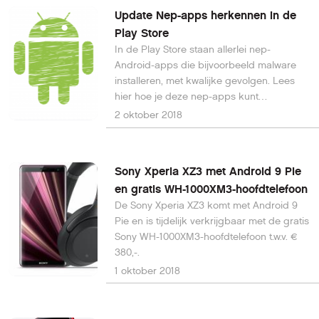
Update Nep-apps herkennen in de
Play Store
In de Play Store staan allerlei nep-
Android-apps die bijvoorbeeld malware
installeren, met kwalijke gevolgen. Lees
hier hoe je deze nep-apps kunt
herkennen.
2 oktober 2018
Sony Xperia XZ3 met Android 9 Pie
en gratis WH-1000XM3-hoofdtelefoon
De Sony Xperia XZ3 komt met Android 9
Pie en is tijdelijk verkrijgbaar met de gratis
Sony WH-1000XM3-hoofdtelefoon t.w.v. €
380,-.
1 oktober 2018