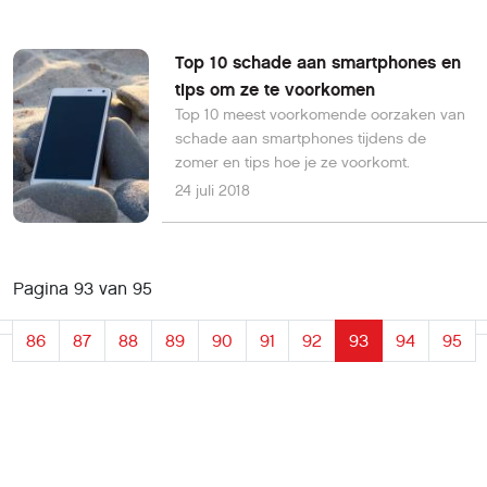
Top 10 schade aan smartphones en
tips om ze te voorkomen
Top 10 meest voorkomende oorzaken van
schade aan smartphones tijdens de
zomer en tips hoe je ze voorkomt.
24 juli 2018
Pagina 93 van 95
86
87
88
89
90
91
92
93
94
95