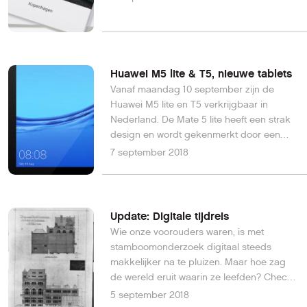
Huawei M5 lite & T5, nieuwe tablets
Vanaf maandag 10 september zijn de
Huawei M5 lite en T5 verkrijgbaar in
Nederland. De Mate 5 lite heeft een strak
design en wordt gekenmerkt door een
sterke batterij, terwijl de T5 MediaPad
7 september 2018
hoge ogen gooit met zijn lage gewicht:
slecht 460 gram.
Update: Digitale tijdreis
Wie onze voorouders waren, is met
stamboomonderzoek digitaal steeds
makkelijker na te pluizen. Maar hoe zag
de wereld eruit waarin ze leefden? Check
het online.
5 september 2018