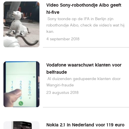
een pc over.
Video Sony-robothondje Aibo geeft
hi-five
Sony toonde op de IFA in Berlijn zijn
robothondje Aibo, check de video's wat hij
kan.
4 september 2018
Vodafone waarschuwt klanten voor
belfraude
Al duizenden gedupeerde klanten door
Wangiri-fraude
23 augustus 2018
Nokia 2.1 in Nederland voor 119 euro