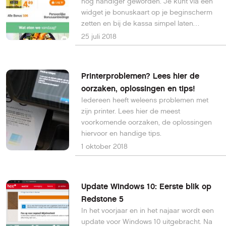
nog handiger geworden. Je kunt via een
widget je bonuskaart op je beginscherm
zetten en bij de kassa simpel laten
scannen.
25 juli 2018
Printerproblemen? Lees hier de
oorzaken, oplossingen en tips!
Iedereen heeft weleens problemen met
zijn printer. Lees hier de meest
voorkomende oorzaken, de oplossingen
hiervoor en handige tips.
1 oktober 2018
Update Windows 10: Eerste blik op
Redstone 5
In het voorjaar en in het najaar wordt een
update voor Windows 10 uitgebracht. Na