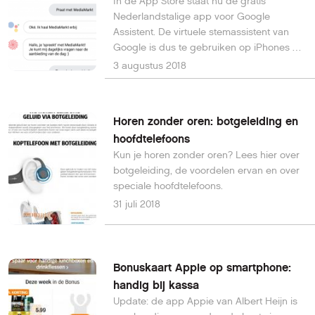
In de App Store staat nu de gratis
Nederlandstalige app voor Google
Assistent. De virtuele stemassistent van
Google is dus te gebruiken op iPhones en
iPads.
3 augustus 2018
Horen zonder oren: botgeleiding en
hoofdtelefoons
Kun je horen zonder oren? Lees hier over
botgeleiding, de voordelen ervan en over
speciale hoofdtelefoons.
31 juli 2018
Bonuskaart Appie op smartphone:
handig bij kassa
Update: de app Appie van Albert Heijn is