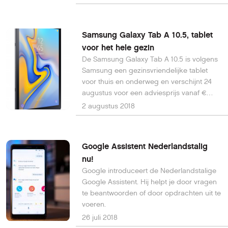
Samsung Galaxy Tab A 10.5, tablet
voor het hele gezin
De Samsung Galaxy Tab A 10.5 is volgens
Samsung een gezinsvriendelijke tablet
voor thuis en onderweg en verschijnt 24
augustus voor een adviesprijs vanaf €
329,-.
2 augustus 2018
Google Assistent Nederlandstalig
nu!
Google introduceert de Nederlandstalige
Google Assistent. Hij helpt je door vragen
te beantwoorden of door opdrachten uit te
voeren.
26 juli 2018