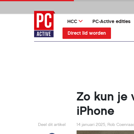
Ga
direct
naar
HCC
PC-Active edities
inhoud
Direct lid worden
Zo kun je 
iPhone
Deel dit artikel
14 januari 2025
,
Rob Coenraa