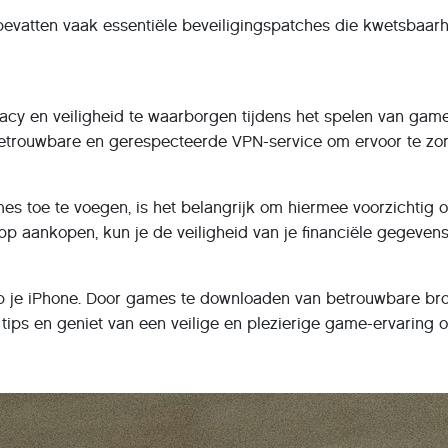
s bevatten vaak essentiële beveiligingspatches die kwetsbaar
acy en veiligheid te waarborgen tijdens het spelen van games
betrouwbare en gerespecteerde VPN-service om ervoor te zo
s toe te voegen, is het belangrijk om hiermee voorzichtig
pp aankopen, kun je de veiligheid van je financiële gegeven
p je iPhone. Door games te downloaden van betrouwbare bron
ips en geniet van een veilige en plezierige game-ervaring o