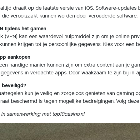
e
 altijd draait op de laatste versie van iOS. Software-update
 die veroorzaakt kunnen worden door verouderde software.
N tijdens het gamen
rk (VPN) kan een waardevol hulpmiddel zijn om je online priv
unnen krijgen tot je persoonlijke gegevens. Kies voor een 
-app aankopen
en handige manier kunnen zijn om extra content aan je game
dgegevens in verdachte apps. Door waakzaam te zijn bij in-a
n beveiligd?
aatregelen kun je veilig en zorgeloos genieten van gaming o
raat beschermd is tegen mogelijke bedreigingen. Volg deze t
d in samenwerking met top10casino.nl