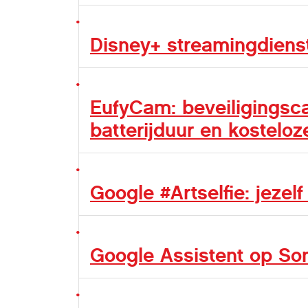
Disney+ streamingdienst
EufyCam: beveiligings
batterijduur en kostelo
Google #Artselfie: jezel
Google Assistent op So