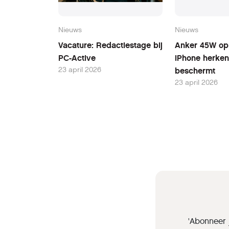
Nieuws
Nieuws
Vacature: Redactiestage bij
Anker 45W opl
PC-Active
iPhone herken
23 april 2026
beschermt
23 april 2026
'Abonneer 