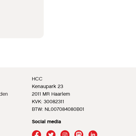
HCC
Kenaupark 23
rden
2011 MR Haarlem
KVK: 30082311
BTW: NL007084080B01
Social media