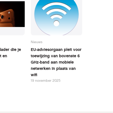
Nieuws
ader die je
EU-adviesorgaan pleit voor
t en
toewijzing van bovenste 6
GHz-band aan mobiele
netwerken in plaats van
wifi
19 november 2025