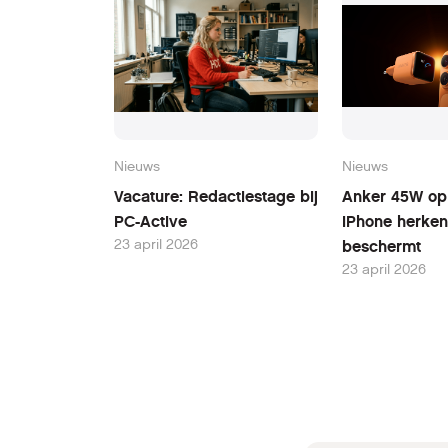
Nieuws
Nieuws
Vacature: Redactiestage bij
Anker 45W opl
PC-Active
iPhone herken
23 april 2026
beschermt
23 april 2026