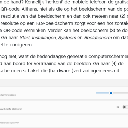
n de hand? Kennelijk ‘herkent’ de mobiele telefoon de grafis
e QR-code. Althans, niet als die op het beeldscherm van de pc
de resolutie van dat beeldscherm en dan ook meteen naar (2)
resolutie op een 16:9-beeldscherm zorgt voor een horizontal
ie QR-code verminken. Verder kan het beeldscherm (3) te d
d. Ga naar
Start
,
Instellingen
,
Systeem
en
Beeldscherm
om dat 
l te corrigeren.
 nog niet, want de hedendaagse generatie computerscherme
id aan boord ter verfraaiing van de beelden. Ga naar (4) de
dscherm en schakel die (hardware-)verfraaiingen eens uit.