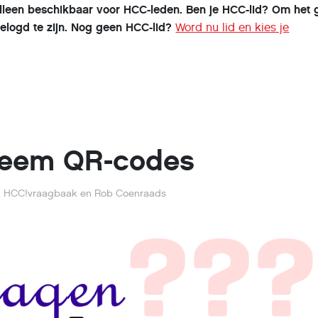
s alleen beschikbaar voor HCC-leden. Ben je HCC-lid? Om het 
ngelogd te zijn. Nog geen HCC-lid?
Word nu lid en kies je
leem QR-codes
t, HCC!vraagbaak en Rob Coenraads