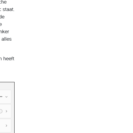
che
 staat.
 de
e
onker
alles
n heeft