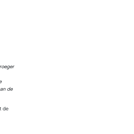
vroeger
e
aan de
t de