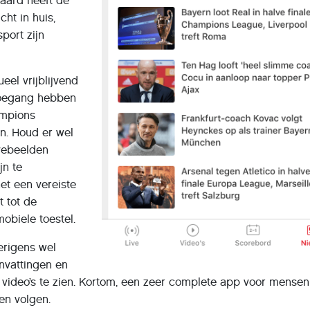
raard heeft de
ht in huis,
port zijn
eel vrijblijvend
toegang hebben
ampions
n. Houd er wel
vebeelden
jn te
et een vereiste
 tot de
obiele toestel.
erigens wel
vattingen en
 video’s te zien. Kortom, een zeer complete app voor mensen
en volgen.