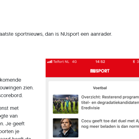
aatste sportnieuws, dan is NUsport een aanrader.
ankomende
ouwingen zien.
scorebord.
enst met
gte van
n. Je geeft
porten je