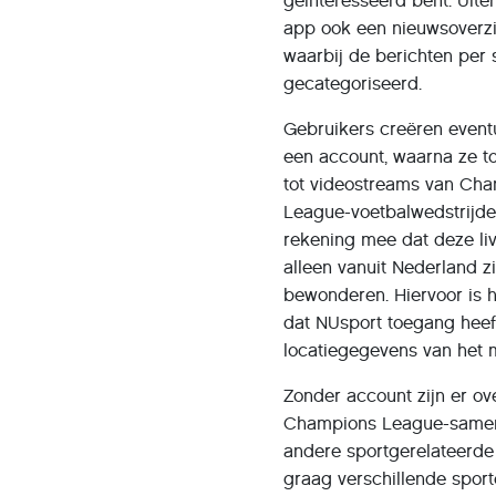
geïnteresseerd bent. Uite
app ook een nieuwsoverzic
waarbij de berichten per s
gecategoriseerd.
Gebruikers creëren eventu
een account, waarna ze 
tot videostreams van Ch
League-voetbalwedstrijde
rekening mee dat deze li
alleen vanuit Nederland zi
bewonderen. Hiervoor is h
dat NUsport toegang heeft
locatiegegevens van het m
Zonder account zijn er ov
Champions League-samen
andere sportgerelateerde
graag verschillende sport