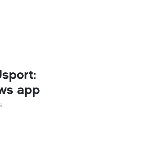
sport:
ws app
eg