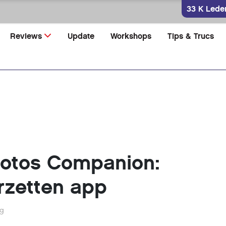
33 K Lede
Reviews
Update
Workshops
Tips & Trucs
otos Companion:
erzetten app
eg