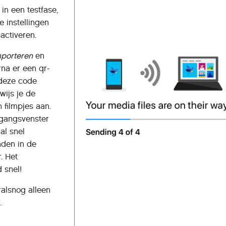
in een testfase,
e instellingen
activeren.
mporteren
en
rna er een qr-
 deze code
wijs je de
 filmpjes aan.
tgangsvenster
al snel
den in de
. Het
 snel!
alsnog alleen
.