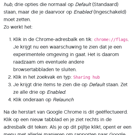
hub
, drie opties die normaal op
Default
(Standaard)
staan, maar die je daarvoor op
Enabled
(Ingeschakeld)
moet zetten.
Zo werkt het:
Klik in de Chrome-adresbalk en tik:
.
chrome://flags
Je krijgt nu een waarschuwing te zien dat je een
experimentele omgeving in gaat. Het is daarom
raadzaam om eventuele andere
browsertabbladen te sluiten.
Klik in het zoekvak en typ:
Sharing hub
Je krijgt drie items te zien die op
Default
staan. Zet
ze alle drie op
Enabled
.
Klik onderaan op
Relaunch
Na de herstart van Google Chrome is dit geëffectueerd.
Klik op een nieuw tabblad en je ziet rechts in de
adresbalk dit teken: Als je op dit pijltje klikt, opent er een
menu met allerlei manieren om rapporten naar Google