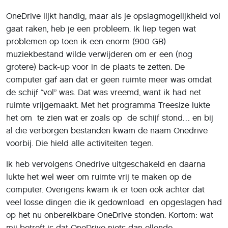
OneDrive lijkt handig, maar als je opslagmogelijkheid vol
gaat raken, heb je een probleem. Ik liep tegen wat
problemen op toen ik een enorm (900 GB)
muziekbestand wilde verwijderen om er een (nog
grotere) back-up voor in de plaats te zetten. De
computer gaf aan dat er geen ruimte meer was omdat
de schijf “vol” was. Dat was vreemd, want ik had net
ruimte vrijgemaakt. Met het programma Treesize lukte
het om te zien wat er zoals op de schijf stond… en bij
al die verborgen bestanden kwam de naam Onedrive
voorbij. Die hield alle activiteiten tegen.
Ik heb vervolgens Onedrive uitgeschakeld en daarna
lukte het wel weer om ruimte vrij te maken op de
computer. Overigens kwam ik er toen ook achter dat
veel losse dingen die ik gedownload en opgeslagen had
op het nu onbereikbare OneDrive stonden. Kortom: wat
mij betreft is dat OneDrive niets dan ellende.