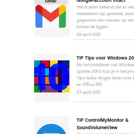
Google-account intact
Het is alom bekend dat er vee
datalekken zijn geweest, waar
gegevens van mensen op straa
komen te liggen.
29 april 2021
TIP Tips voor Windows 2
Na het installeren van Window
update 20H2 kun je in het p
Tips leuke dingen leren over
en Office 365.
23 april 2021
TIP ControlMyMonitor &
SoundVolumeView