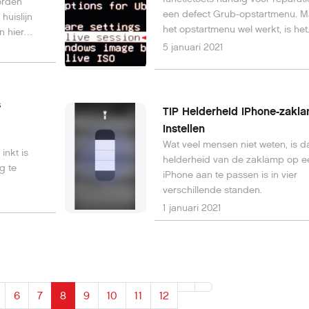
orden
een defect Grub-opstartmenu. M
huislijn
het opstartmenu wel werkt, is het
n hier
prettiger om de live-sessie hierm
5 januari 2021
starten. Dit vergt een handmatig
aanpassing vanuit je reguliere Li
installatie.
s
TIP Helderheid iPhone-zakl
instellen
Wat veel mensen niet weten, is d
inkt is
helderheid van de zaklamp op e
g te
iPhone aan te passen is in vier
verschillende standen.
1 januari 2021
6
7
8
9
10
11
12