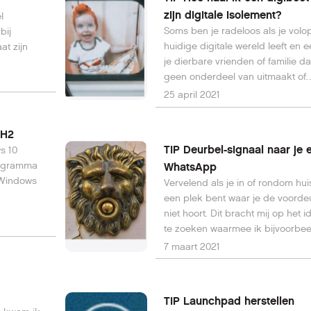
zijn digitale isolement?
l
Soms ben je radeloos als je volo
bij
huidige digitale wereld leeft en 
t zijn
je dierbare vrienden of familie d
geen onderdeel van uitmaakt of
toegang toe heeft.
25 april 2021
0H2
TIP Deurbel-signaal naar je 
s 10
rogramma
WhatsApp
 Windows
Vervelend als je in of rondom hui
een plek bent waar je de voorde
niet hoort. Dit bracht mij op het i
te zoeken waarmee ik bijvoorbee
alert - een bericht - op WhatsAp
7 maart 2021
krijgen als de bel gaat.
TIP Launchpad herstellen