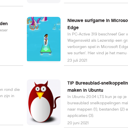
Nieuwe surfgame in Microso
aden
Edge
owser
In PC-Active 319 beschreef Ger 
Wagensveld als Lezerstip een g
verborgen spel in Microsoft Edge
we surfen’. Hier vind je het menu
uitgebreide spelinstructies.
23 juli 2021
TIP Bureaublad-snelkoppeli
n rond die
maken in Ubuntu
 zijn in
In Ubuntu 20.04 LTS kun je op je
bureaublad snelkoppelingen m
naar mappen (1), bestanden (2) 
applicaties (3).
20 juni 2021