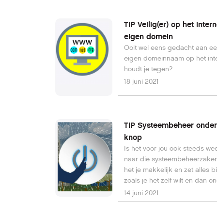
TIP Veilig(er) op het inter
eigen domein
Ooit wel eens gedacht aan e
eigen domeinnaam op het int
houdt je tegen?
18 juni 2021
TIP Systeembeheer onder
knop
Is het voor jou ook steeds w
naar die systeembeheerzake
het je makkelijk en zet alles bi
zoals je het zelf wilt en dan 
icoon op de desktop.
14 juni 2021