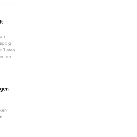
ft
van
rappig
: ‘Laten
 en de
ngen
aken
en