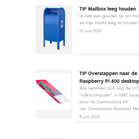
TIP Mailbox leeg houden
Ik heb een gouden tip om m’
en mijn hoofd leeg te houden.
10 juni 2021
TIP Overstappen naar de
Raspberry PI 400 deskto
Wie herinnert zich nog de VI
“volkscomputer”, in 1982 opg
door de Commodore 64
van Commodore Business Ma
Die waren ingebouwd in een
6 juni 2021
toetsenbordbehuizing.