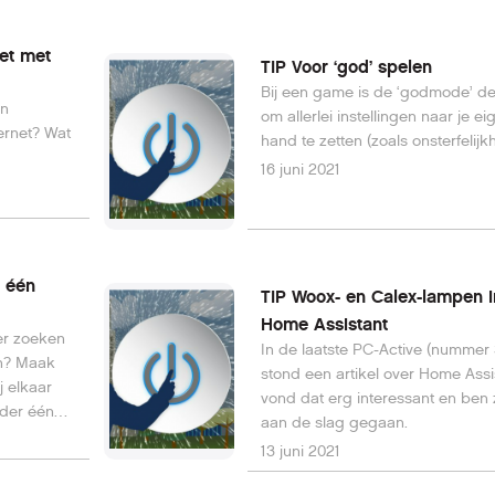
net met
TIP Voor ‘god’ spelen
Bij een game is de ‘godmode’ de
en
om allerlei instellingen naar je ei
ernet? Wat
hand te zetten (zoals onsterfelijkh
16 juni 2021
 één
TIP Woox- en Calex-lampen i
Home Assistant
eer zoeken
In de laatste PC-Active (nummer 
n? Maak
stond een artikel over Home Assis
j elkaar
vond dat erg interessant en ben 
onder één
aan de slag gegaan.
13 juni 2021