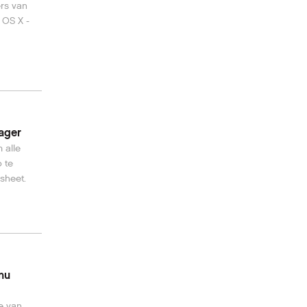
ers van
 OS X -
ager
 alle
 te
sheet.
nu
e van