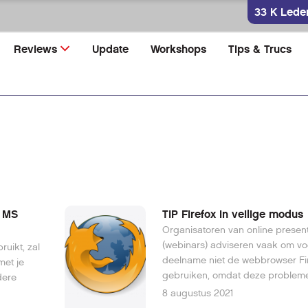
33 K Lede
Reviews
Update
Workshops
Tips & Trucs
n MS
TIP Firefox in veilige modus
Organisatoren van online present
(webinars) adviseren vaak om vo
uikt, zal
deelname niet de webbrowser Fir
met je
gebruiken, omdat deze problem
dere
geven.
8 augustus 2021