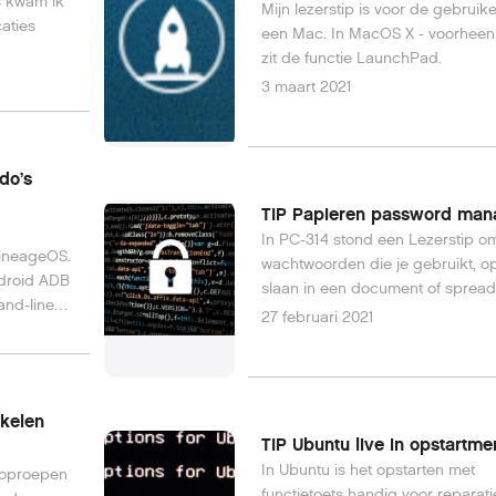
s kwam ik
Mijn lezerstip is voor de gebruik
aties
een Mac. In MacOS X - voorheen
zit de functie LaunchPad.
3 maart 2021
do’s
TIP Papieren password man
n
In PC-314 stond een Lezerstip om
LineageOS.
wachtwoorden die je gebruikt, op
ndroid ADB
slaan in een document of spread
nd-line
27 februari 2021
kelen
TIP Ubuntu live in opstartme
In Ubuntu is het opstarten met
e oproepen
functietoets handig voor reparati