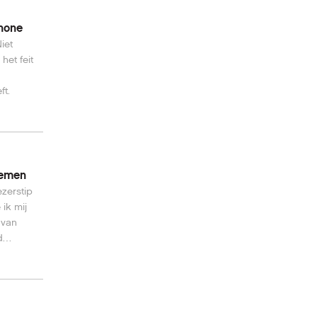
Phone
iet
het feit
ft.
oemen
ezerstip
ik mij
 van
d