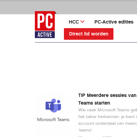
Ga
direct
naar
HCC
PC-Active edities
inhoud
Direct lid worden
TIP Meerdere sessies va
Teams starten
Wie vaak Microsoft Teams gebr
het zeker herkennen: je bent 
account onderdeel van meer
‘teams’.