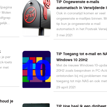
TIP Ongewenste e-mails
 (pagina
automatisch in Verwijderde 
r Molen
Ook in coronatijd komen er veel
pdfgrep
ongewenste e-mailtjes binnen. M
elijk
tip kun je ongewenste e-mail
binnen een
automatisch in het Postvak Verw
werkte
items laten verdwijnen.
3 mei 2021
k
TIP Toegang tot e-mail en N
k je per
Windows 10 20H2
ck-toets
Met de nieuwe Windows 10-upda
er met
20H2 zoals besproken in PC-Acti
ontstonden bij mij problemen me
toegang tot mijn NAS en ook met
toegang tot mijn mailboxen in Ou
29 april 2021
 houd je
TIP Hoe haal ik een digibeet 