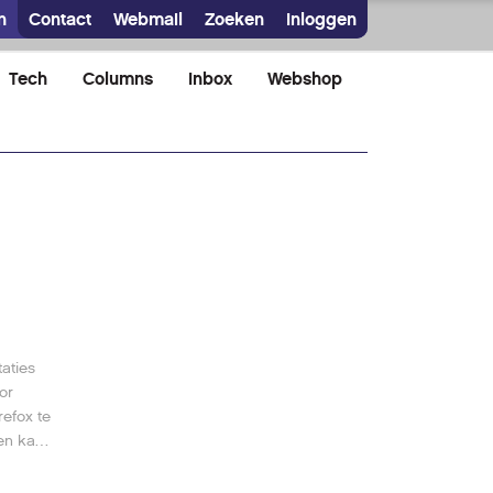
n
Contact
Webmail
Zoeken
Inloggen
Tech
Columns
Inbox
Webshop
aties
or
efox te
en kan