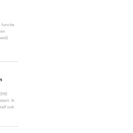
 functie
gen
eid).
n
316)
tant. Ik
zelf ook