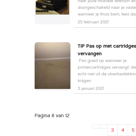
naar jouw mobiele telefoon w
doorgeschakeld naar je vaste 
wanneer je thuis bent, lees da
deze handige tip.
25 februari 2021
TIP Pas op met cartridge
vervangen
Pas goed op wanneer je
printercartridges vervangt: de 
echt niet uit de vloerbedekkin
krijgen.
3 januari 2021
Pagina 8 van 12
3
4
5