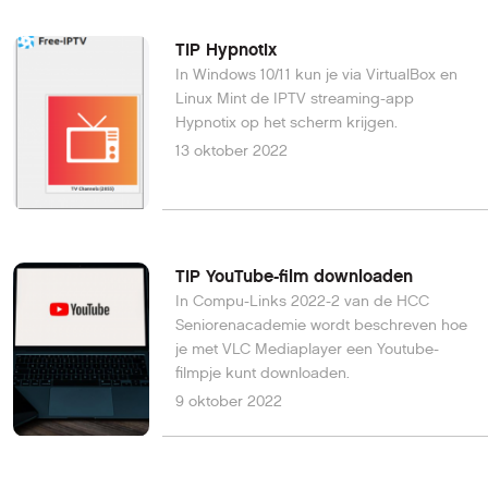
TIP Hypnotix
In Windows 10/11 kun je via VirtualBox en
Linux Mint de IPTV streaming-app
Hypnotix op het scherm krijgen.
13 oktober 2022
TIP YouTube-film downloaden
In Compu-Links 2022-2 van de HCC
Seniorenacademie wordt beschreven hoe
je met VLC Mediaplayer een Youtube-
filmpje kunt downloaden.
9 oktober 2022