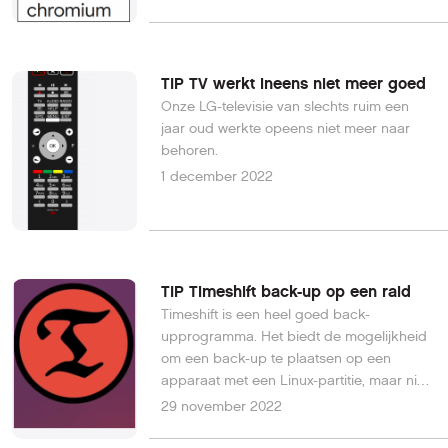
TIP TV werkt ineens niet meer goed
Onze LG-televisie van slechts ruim een
jaar oud werkte opeens niet meer naar
behoren.
1 december 2022
TIP Timeshift back-up op een raid
Timeshift is een heel goed back-
upprogramma. Het biedt de mogelijkheid
om een back-up te plaatsen op een
apparaat met een Linux-partitie, maar niet
op een raid.
29 november 2022