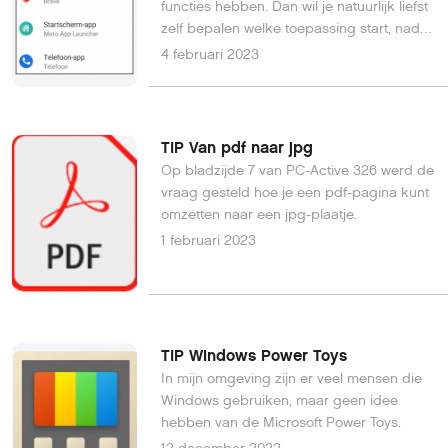
functies hebben. Dan wil je natuurlijk liefst
zelf bepalen welke toepassing start, nadat
je een bepaalde actie uitvoert of een
4 februari 2023
specifiek bestandstype opent. Zo regel je
dat.
TIP Van pdf naar jpg
Op bladzijde 7 van PC-Active 326 werd de
vraag gesteld hoe je een pdf-pagina kunt
omzetten naar een jpg-plaatje.
1 februari 2023
TIP Windows Power Toys
In mijn omgeving zijn er veel mensen die
Windows gebruiken, maar geen idee
hebben van de Microsoft Power Toys.