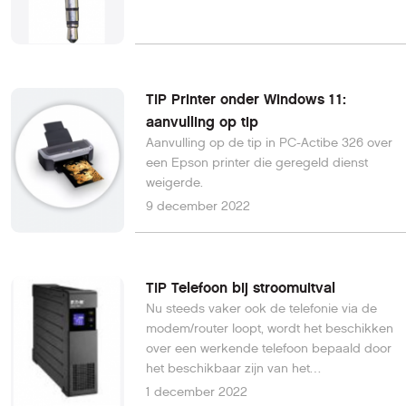
TIP Printer onder Windows 11:
aanvulling op tip
Aanvulling op de tip in PC-Actibe 326 over
een Epson printer die geregeld dienst
weigerde.
9 december 2022
TIP Telefoon bij stroomuitval
Nu steeds vaker ook de telefonie via de
modem/router loopt, wordt het beschikken
over een werkende telefoon bepaald door
het beschikbaar zijn van het
modem/router.
1 december 2022